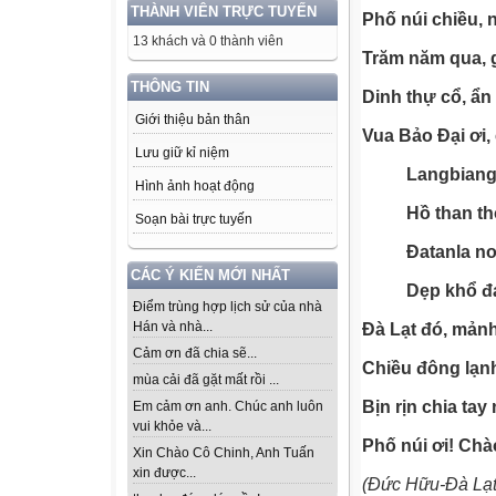
THÀNH VIÊN TRỰC TUYẾN
Phố núi chiều, 
13 khách và 0 thành viên
Trăm năm qua, g
THÔNG TIN
Dinh thự cổ, ẩn
Giới thiệu bản thân
Vua Bảo Đại ơi,
Lưu giữ kỉ niệm
Langbiang
Hình ảnh hoạt động
Hồ than th
Soạn bài trực tuyến
Đatanla nơ
CÁC Ý KIẾN MỚI NHẤT
Dẹp khổ đa
Điểm trùng hợp lịch sử của nhà
Hán và nhà...
Đà Lạt đó, mảnh
Cảm ơn đã chia sẽ...
Chiều đông lạn
mùa cải đã gặt mất rồi ...
Bịn rịn chia ta
Em cảm ơn anh. Chúc anh luôn
vui khỏe và...
Phố núi ơi! Chà
Xin Chào Cô Chinh, Anh Tuấn
xin được...
(Đức Hữu-Đà Lạt