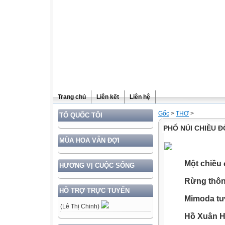
Trang chủ
Liên kết
Liên hệ
Gốc
>
THƠ
>
TỔ QUỐC TÔI
PHỐ NÚI CHIỀU 
MÙA HOA VẪN ĐỢI
Một chiều 
HƯƠNG VỊ CUỘC SỐNG
Rừng thôn
HỖ TRỢ TRỰC TUYẾN
Mimoda tư
(Lê Thị Chinh)
Hồ Xuân H