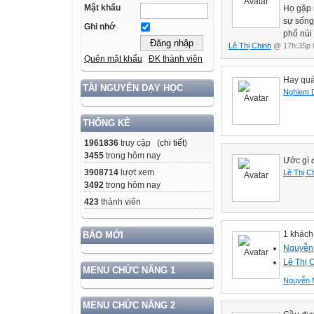
Mật khẩu
Họ gặp 
sự sốn
Ghi nhớ
phố núi
Lê Thị Chinh
@ 17h:35p 
Quên mật khẩu
ĐK thành viên
Hay qu
TÀI NGUYÊN DẠY HỌC
Nghiem 
THỐNG KÊ
1961836
truy cập (
chi tiết
)
3455
trong hôm nay
Ước gì 
3908714
lượt xem
Lê Thị C
3492
trong hôm nay
423
thành viên
1 khách
BÁO MỚI
Nguyễn
Lê Thị 
MENU CHỨC NĂNG 1
Nguyễn 
MENU CHỨC NĂNG 2