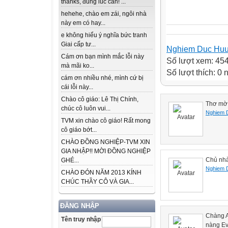
thanks, đúng lúc cần! ...
hehehe, chào em zái, ngôi nhà
này em có hay...
e không hiểu ý nghĩa bức tranh
Giai cấp tư...
Nghiem Duc Hu
Cám ơn bạn mình mắc lỗi này
Số lượt xem: 45
mà mãi ko...
Số lượt thích: 0
cám ơn nhiều nhé, mình cứ bị
cái lỗi này...
Chào cô giáo: Lê Thị Chính,
Thơ mờ 
chúc cô luôn vui...
Nghiem 
TVM xin chào cô giáo! Rất mong
cô giáo bớt...
CHÀO ĐỒNG NGHIỆP-TVM XIN
GIA NHẬP!! MỜI ĐỒNG NGHIỆP
Chủ nhà 
GHÉ...
Nghiem 
CHÀO ĐÓN NĂM 2013 KÍNH
CHÚC THẦY CÔ VÀ GIA...
ĐĂNG NHẬP
Chàng 
Tên truy nhập
nàng Ev