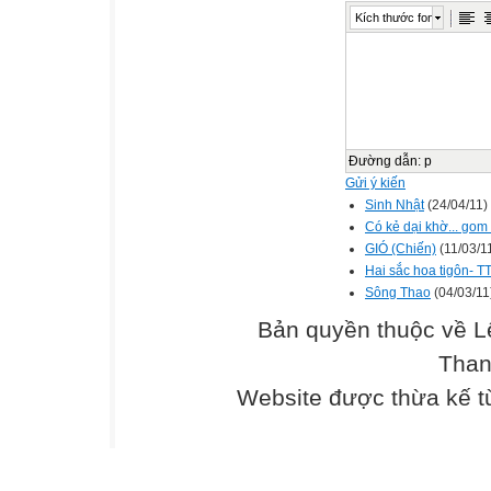
Kích thước font
Đường dẫn
:
p
Gửi ý kiến
Sinh Nhật
(24/04/11)
Có kẻ dại khờ... gom
GIÓ (Chiến)
(11/03/1
Hai sắc hoa tigôn- 
Sông Thao
(04/03/11
Bản quyền thuộc về L
Than
Website được thừa kế 