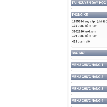
TÀI NGUYÊN DẠY HỌC
THỐNG KÊ
1955384
truy cập (
chi tiết
191
trong hôm nay
3902186
lượt xem
196
trong hôm nay
423
thành viên
BÁO MỚI
MENU CHỨC NĂNG 1
MENU CHỨC NĂNG 2
MENU CHỨC NĂNG 3
MENU CHỨC NĂNG 4