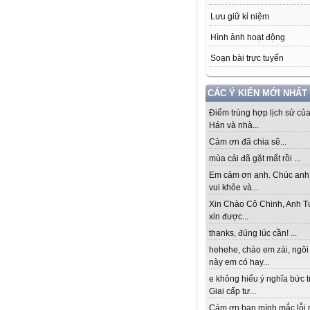
Lưu giữ kỉ niệm
Hình ảnh hoạt động
Soạn bài trực tuyến
CÁC Ý KIẾN MỚI NHẤT
Điểm trùng hợp lịch sử củ
Hán và nhà...
Cảm ơn đã chia sẽ...
mùa cải đã gặt mất rồi ...
Em cảm ơn anh. Chúc anh
vui khỏe và...
Xin Chào Cô Chinh, Anh T
xin được...
thanks, đúng lúc cần! ...
hehehe, chào em zái, ngôi
này em có hay...
e không hiểu ý nghĩa bức 
Giai cấp tư...
Cám ơn bạn mình mắc lỗi 