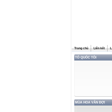
Trang chủ
Liên kết
L
TỔ QUỐC TÔI
MÙA HOA VẪN ĐỢI