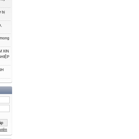
 bị
h,
t mong
 XIN
GHIỆP
NH
viên