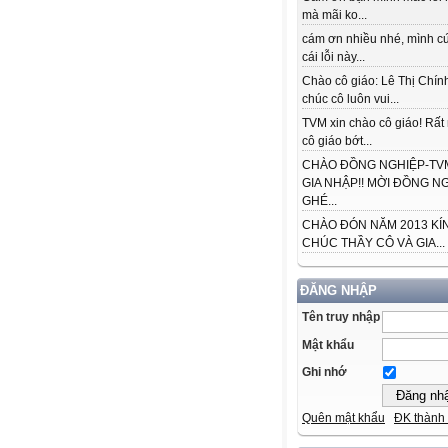
mà mãi ko...
cám ơn nhiều nhé, mình cứ
cái lỗi này...
Chào cô giáo: Lê Thị Chín
chúc cô luôn vui...
TVM xin chào cô giáo! Rấ
cô giáo bớt...
CHÀO ĐỒNG NGHIỆP-TVM
GIA NHẬP!! MỜI ĐỒNG N
GHÉ...
CHÀO ĐÓN NĂM 2013 KÍ
CHÚC THẦY CÔ VÀ GIA...
ĐĂNG NHẬP
Tên truy nhập
Mật khẩu
Ghi nhớ
Quên mật khẩu
ĐK thành 