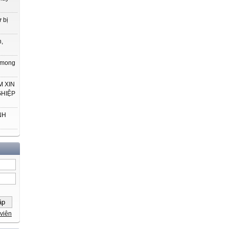
 bị
h,
t mong
 XIN
GHIỆP
NH
viên