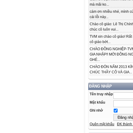
mà mãi ko...
cám ơn nhiều nhé, mình cứ
cái lỗi này...
Chào cô giáo: Lê Thị Chín
chúc cô luôn vui...
TVM xin chào cô giáo! Rấ
cô giáo bớt...
CHÀO ĐỒNG NGHIỆP-TVM
GIA NHẬP!! MỜI ĐỒNG N
GHÉ...
CHÀO ĐÓN NĂM 2013 KÍ
CHÚC THẦY CÔ VÀ GIA...
ĐĂNG NHẬP
Tên truy nhập
Mật khẩu
Ghi nhớ
Quên mật khẩu
ĐK thành 