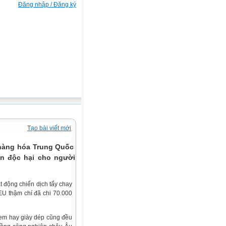
Đăng nhập / Đăng ký
Tạo bài viết mới
hàng hóa Trung Quốc với
ần độc hại cho người sử
 động chiến dịch tẩy chay
 EU thậm chí đã chi 70.000
 em hay giày dép cũng đều