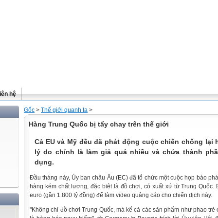
iên hệ
Gốc
>
Thế giới quanh ta
>
Hàng Trung Quốc bị tẩy chay trên thế giới
Cả EU và Mỹ đều đã phát động cuộc chiến chống lại 
lý do chính là làm giả quá nhiều và chứa thành ph
dụng.
Đầu tháng này, Ủy ban châu Âu (EC) đã tổ chức một cuộc họp báo phát
hàng kém chất lượng, đặc biệt là đồ chơi, có xuất xứ từ Trung Quốc.
euro (gần 1.800 tỷ đồng) để làm video quảng cáo cho chiến dịch này.
"Không chỉ đồ chơi Trung Quốc, mà kể cả các sản phẩm như phao trẻ