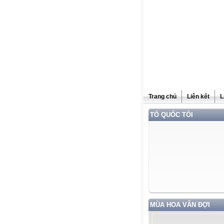
Trang chủ
Liên kết
L
TỔ QUỐC TÔI
MÙA HOA VẪN ĐỢI