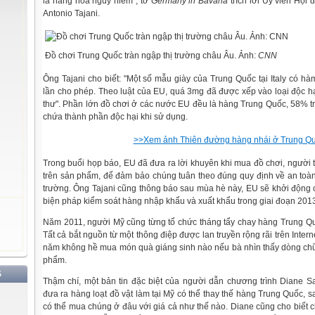
là hàng hóa nguy hiểm", tờ
Germany in Bavaria
trích lời Ủy viên Hội
Antonio Tajani.
Đồ chơi Trung Quốc tràn ngập thị trường châu Âu. Ảnh:
CNN
Ông Tajani cho biết: "Một số mẫu giày của Trung Quốc tại Italy có h
lần cho phép. Theo luật của EU, quá 3mg đã được xếp vào loại độc h
thư". Phần lớn đồ chơi ở các nước EU đều là hàng Trung Quốc, 58% tr
chứa thành phần độc hại khi sử dụng.
>>Xem ảnh Thiên đường hàng nhái ở Trung Q
Trong buổi họp báo, EU đã đưa ra lời khuyên khi mua đồ chơi, người 
trên sản phẩm, để đảm bảo chúng tuân theo đúng quy định về an toàn
trường. Ông Tajani cũng thông báo sau mùa hè này, EU sẽ khởi động 
biện pháp kiểm soát hàng nhập khẩu và xuất khẩu trong giai đoạn 2013
Năm 2011, người Mỹ cũng từng tổ chức tháng tẩy chay hàng Trung Quố
Tất cả bắt nguồn từ một thông điệp được lan truyền rộng rãi trên Inter
năm không hề mua món quà giáng sinh nào nếu bà nhìn thấy dòng chữ
phẩm.
G
Thậm chí, một bản tin đặc biệt của người dẫn chương trình Diane S
đưa ra hàng loạt đồ vật làm tại Mỹ có thể thay thế hàng Trung Quốc, s
có thể mua chúng ở đâu với giá cả như thế nào. Diane cũng cho biết 