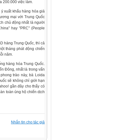
a 200.000 việc làm.
 ý xuất khẩu hàng hóa giá
thương mại với Trung Quốc
cách chủ động nhất là người
hina" hay "PRC" (People
SD hàng Trung Quốc, thì cả
ột tháng phát động chiến
ỗi năm.
hống hàng hóa Trung Quốc.
n Đông, nhất là trong vấn
 phong trào này, bà Loida
Quốc sẽ không chỉ giới hạn
Yahoo! gần đây cho thấy có
oàn toàn ủng hộ chiến dịch
Nhắn tin cho tác giả