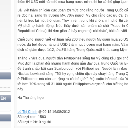
thêm 64 USD mỗi năm để mua hàng nước mình, thì họ có thể giúp tạo r
Bài viết thậm chí còn cực đoan tới mức cho rằng người Trung Quốc cố
rẻ độc hại sang thị trường Mỹ. 70% người Mỹ cho rằng các ưu đãi 
nên bị treo lại một thời gian. "Tuy nhiên, trong khi chờ chính phủ, thì 
Mỹ phải tự hành động. Nếu thấy dưới sản phẩm có chữ "Made in C
Republic of China), thì đơn giản là hãy chọn một cái khác", bài báo viết.
Cuối cùng, người viết kết luận nếu 200 triệu người Mỹ giảm mua 20 U
nước đã bớt được hàng tỷ USD thâm hụt thương mại hàng năm. Và m
dịch sẽ giảm được 1/12, tức 8% hàng Trung Quốc xuất khẩu sang Mỹ m
Tháng 7 vừa qua, người dân Philippines sống tại Mỹ cũng kêu gọi c
Mục đích là phản đối những hành động gần đây của Trung Quốc tại Biể
đề tranh chấp bãi cạn Scarborough với Philippines. Người lãnh đạo
Nicolas-Lewis nói rằng: "Tôi hy vọng chiến dịch tẩy chay hàng Trung 
ở Philippines mà còn lan rộng ra cả thế giới". Một cuộc thăm dò của 
tới hơn 70% trong số 31.000 người Philippines được hỏi cho biết họ h
này.
Hà Thu tổng hợp
YẾN
Lê Thị Chinh
@ 09:15 16/08/2012
Số lượt xem: 1583
Số lượt thích: 0 người