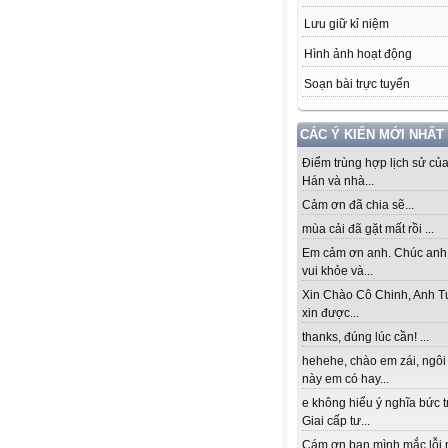
Lưu giữ kỉ niệm
Hình ảnh hoạt động
Soạn bài trực tuyến
CÁC Ý KIẾN MỚI NHẤT
Điểm trùng hợp lịch sử củ
Hán và nhà...
Cảm ơn đã chia sẽ...
mùa cải đã gặt mất rồi ...
Em cảm ơn anh. Chúc anh
vui khỏe và...
Xin Chào Cô Chinh, Anh T
xin được...
thanks, đúng lúc cần! ...
hehehe, chào em zái, ngôi
này em có hay...
e không hiểu ý nghĩa bức 
Giai cấp tư...
Cám ơn bạn mình mắc lỗi 