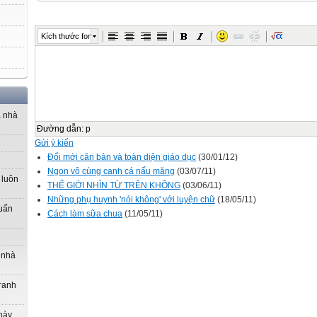
Kích thước font
a nhà
Đường dẫn
:
p
Gửi ý kiến
Đổi mới căn bản và toàn diện giáo dục
(30/01/12)
Ngon vô cùng canh cá nấu măng
(03/07/11)
 luôn
THẾ GIỚI NHÌN TỪ TRÊN KHÔNG
(03/06/11)
Những phụ huynh 'nói không' với luyện chữ
(18/05/11)
uấn
Cách làm sữa chua
(11/05/11)
 nhà
tranh
này