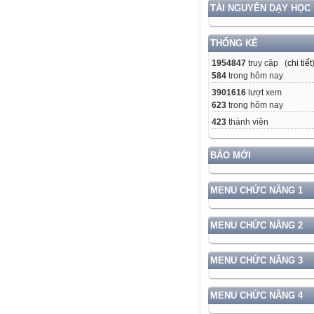
TÀI NGUYÊN DẠY HỌC
THỐNG KÊ
1954847
truy cập (
chi tiết
584
trong hôm nay
3901616
lượt xem
623
trong hôm nay
423
thành viên
BÁO MỚI
MENU CHỨC NĂNG 1
MENU CHỨC NĂNG 2
MENU CHỨC NĂNG 3
MENU CHỨC NĂNG 4