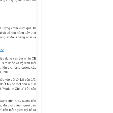
 đồng công nghiệp châu Âu
àm lượng crom vượt quá 10
ại và có khả năng gây ung
ong số đó là hàng nhái và
uốc
tiêu dùng cần tìm nhãn CE
, sức khỏe và vệ sinh môi
chiến dịch tăng cường các
 - 2015.
c kéo dài từ 1/8 đến 1/9.
net: Ở Mỹ có một phụ nữ 50
 "Made in China" trên sản
awyer trên
ABC News
còn
au đó giới thiệu người dân
chỉ cần mỗi người Mỹ bỏ ra