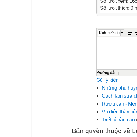
Số lượt xem: 16
Số lượt thích: 0
Kích thước font
Đường dẫn
:
p
Gửi ý kiến
Những phụ huynh
Cách làm sữa c
Rượu cần - Men 
Vũ điệu thần ti
Triết lý trầu cau
Bản quyền thuộc về L