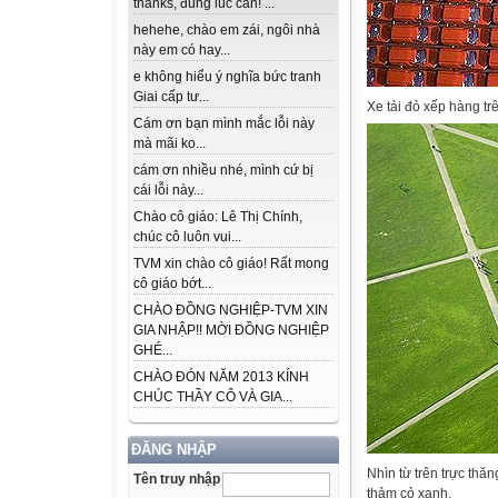
thanks, đúng lúc cần! ...
hehehe, chào em zái, ngôi nhà
này em có hay...
e không hiểu ý nghĩa bức tranh
Giai cấp tư...
Xe tải đỏ xếp hàng tr
Cám ơn bạn mình mắc lỗi này
mà mãi ko...
cám ơn nhiều nhé, mình cứ bị
cái lỗi này...
Chào cô giáo: Lê Thị Chính,
chúc cô luôn vui...
TVM xin chào cô giáo! Rất mong
cô giáo bớt...
CHÀO ĐỒNG NGHIỆP-TVM XIN
GIA NHẬP!! MỜI ĐỒNG NGHIỆP
GHÉ...
CHÀO ĐÓN NĂM 2013 KÍNH
CHÚC THẦY CÔ VÀ GIA...
ĐĂNG NHẬP
Nhìn từ trên trực thă
Tên truy nhập
thảm cỏ xanh.