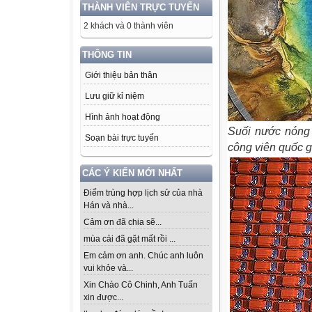
THÀNH VIÊN TRỰC TUYẾN
2 khách và 0 thành viên
THÔNG TIN
Giới thiệu bản thân
Lưu giữ kỉ niệm
Hình ảnh hoạt động
Suối nước nóng 
Soạn bài trực tuyến
công viên quốc g
CÁC Ý KIẾN MỚI NHẤT
Điểm trùng hợp lịch sử của nhà
Hán và nhà...
Cảm ơn đã chia sẽ...
mùa cải đã gặt mất rồi ...
Em cảm ơn anh. Chúc anh luôn
vui khỏe và...
Xin Chào Cô Chinh, Anh Tuấn
xin được...