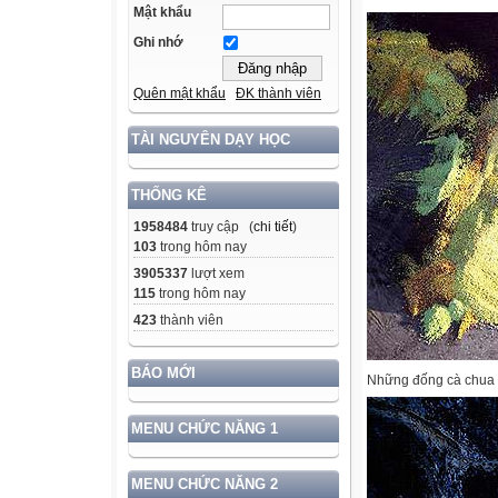
Mật khẩu
Ghi nhớ
Quên mật khẩu
ĐK thành viên
TÀI NGUYÊN DẠY HỌC
THỐNG KÊ
1958484
truy cập (
chi tiết
)
103
trong hôm nay
3905337
lượt xem
115
trong hôm nay
423
thành viên
BÁO MỚI
Những đống cà chua t
MENU CHỨC NĂNG 1
MENU CHỨC NĂNG 2