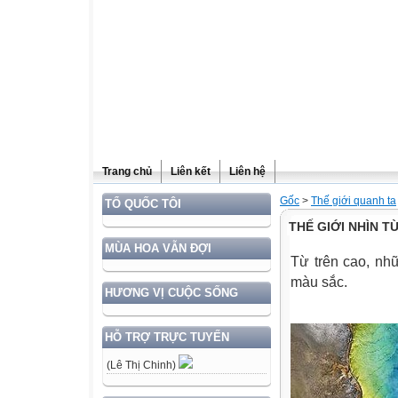
Trang chủ
Liên kết
Liên hệ
Gốc
>
Thế giới quanh ta
TỔ QUỐC TÔI
THẾ GIỚI NHÌN 
MÙA HOA VẪN ĐỢI
Từ trên cao, nh
màu sắc.
HƯƠNG VỊ CUỘC SỐNG
HỖ TRỢ TRỰC TUYẾN
(Lê Thị Chinh)