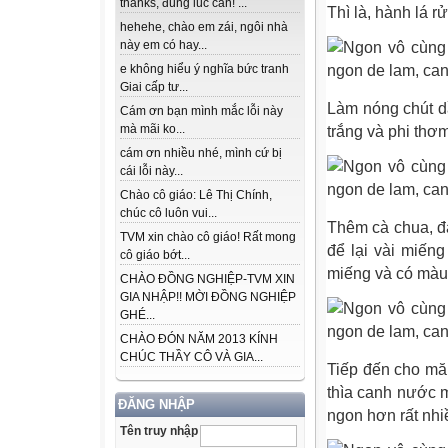
thanks, đúng lúc cần! ...
Thì là, hành lá r
hehehe, chào em zái, ngôi nhà
này em có hay...
e không hiểu ý nghĩa bức tranh
Giai cấp tư...
Làm nóng chút d
Cám ơn bạn mình mắc lỗi này
mà mãi ko...
trắng và phi thơm
cám ơn nhiều nhé, mình cứ bị
cái lỗi này...
Chào cô giáo: Lê Thị Chính,
chúc cô luôn vui...
Thêm cà chua, đ
TVM xin chào cô giáo! Rất mong
để lại vài miến
cô giáo bớt...
miếng và có màu
CHÀO ĐỒNG NGHIỆP-TVM XIN
GIA NHẬP!! MỜI ĐỒNG NGHIỆP
GHÉ...
CHÀO ĐÓN NĂM 2013 KÍNH
CHÚC THẦY CÔ VÀ GIA...
Tiếp đến cho mă
thìa canh nước 
ĐĂNG NHẬP
ngon hơn rất nhi
Tên truy nhập