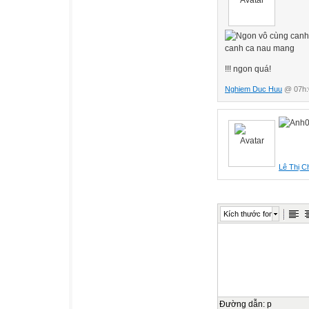
!!! ngon quá!
Nghiem Duc Huu
@ 07h:0
Ngo
Lê Thị C
Kích thước font
Đường dẫn
:
p