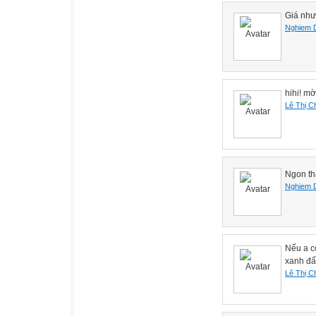
Giá như
Nghiem 
hihi! mờ
Lê Thị C
Ngon thậ
Nghiem 
Nếu a c
xanh đấ
Lê Thị C