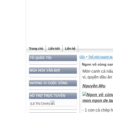
Trang chủ
Liên kết
Liên hệ
Gốc
>
Thế giới quanh ta
TỔ QUỐC TÔI
Ngon vô cùng ca
MÙA HOA VẪN ĐỢI
Món canh cá nấu
vị, quyện dầu ă
HƯƠNG VỊ CUỘC SỐNG
Nguyên liệu
HỖ TRỢ TRỰC TUYẾN
(Lê Thị Chinh)
- 1 con cá chép 