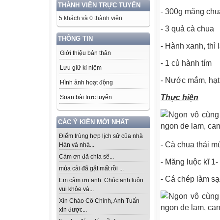
THÀNH VIÊN TRỰC TUYẾN
- 300g măng chu
5 khách và 0 thành viên
- 3 quả cà chua
THÔNG TIN
- Hành xanh, thì 
Giới thiệu bản thân
- 1 củ hành tím
Lưu giữ kỉ niệm
- Nước mắm, hạt
Hình ảnh hoạt động
Thực hiện
Soạn bài trực tuyến
CÁC Ý KIẾN MỚI NHẤT
Điểm trùng hợp lịch sử của nhà
- Cà chua thái mú
Hán và nhà...
Cảm ơn đã chia sẽ...
- Măng luộc kĩ 1
mùa cải đã gặt mất rồi ...
- Cá chép làm sạ
Em cảm ơn anh. Chúc anh luôn
vui khỏe và...
Xin Chào Cô Chinh, Anh Tuấn
xin được...