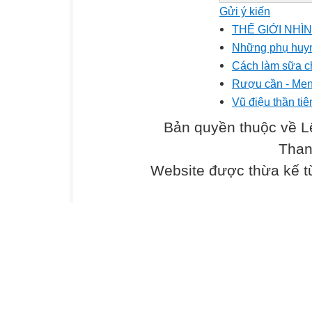
Gửi ý kiến
THẾ GIỚI NHÌ
Những phụ huynh
Cách làm sữa c
Rượu cần - Men 
Vũ điệu thần ti
Bản quyền thuộc về L
Than
Website được thừa kế 