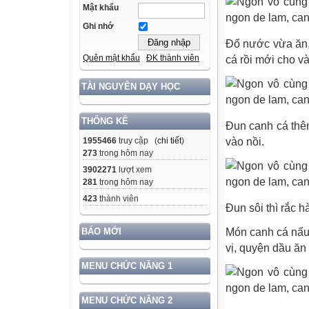
Mật khẩu
Ghi nhớ
Đổ nước vừa ăn, 
Quên mật khẩu
ĐK thành viên
cá rồi mới cho và
TÀI NGUYÊN DẠY HỌC
THỐNG KÊ
Đun canh cá thêm
vào nồi.
1955466
truy cập (
chi tiết
)
273
trong hôm nay
3902271
lượt xem
281
trong hôm nay
423
thành viên
Đun sôi thì rắc h
Món canh cá nấu
BÁO MỚI
vị, quyện dầu ă
MENU CHỨC NĂNG 1
MENU CHỨC NĂNG 2