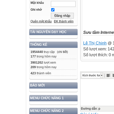
Mật khẩu
Ghi nhớ
Quên mật khẩu
ĐK thành viên
TÀI NGUYÊN DẠY HỌC
Sưu tầm Interne
Lê Thị Chinh
@ 1
THỐNG KÊ
Số lượt xem: 14
1954440
truy cập (
chi tiết
)
Số lượt thích: 0
177
trong hôm nay
3901202
lượt xem
209
trong hôm nay
423
thành viên
Kích thước font
BÁO MỚI
MENU CHỨC NĂNG 1
Đường dẫn
:
p
MENU CHỨC NĂNG 2