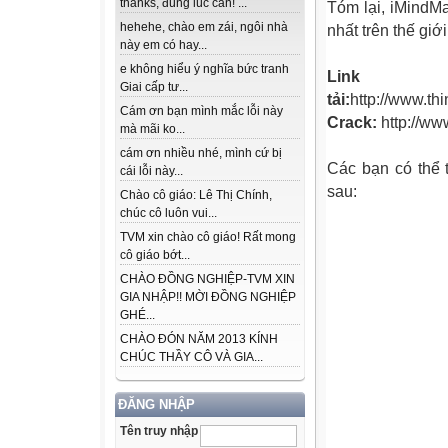
thanks, đúng lúc cần! ...
Tóm lại, iMindM
hehehe, chào em zái, ngôi nhà
nhất trên thế giớ
này em có hay...
e không hiểu ý nghĩa bức tranh
Link
Giai cấp tư...
tải:
http://www.t
Cám ơn bạn mình mắc lỗi này
Crack:
http://w
mà mãi ko...
cám ơn nhiều nhé, mình cứ bị
Các bạn có thể 
cái lỗi này...
sau:
Chào cô giáo: Lê Thị Chính,
chúc cô luôn vui...
TVM xin chào cô giáo! Rất mong
cô giáo bớt...
CHÀO ĐỒNG NGHIỆP-TVM XIN
GIA NHẬP!! MỜI ĐỒNG NGHIỆP
GHÉ...
CHÀO ĐÓN NĂM 2013 KÍNH
CHÚC THẦY CÔ VÀ GIA...
ĐĂNG NHẬP
Tên truy nhập