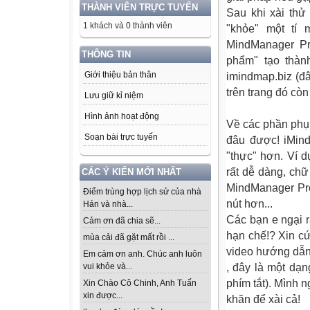
THÀNH VIÊN TRỰC TUYẾN
Sau khi xài th
1 khách và 0 thành viên
"khỏe" một tí 
MindManager P
THÔNG TIN
phẩm" tạo thàn
Giới thiệu bản thân
imindmap.biz (đ
trên trang đó còn
Lưu giữ kỉ niệm
Hình ảnh hoạt động
Về các phần phụ
Soạn bài trực tuyến
đâu được! iMin
"thực" hơn. Ví 
rất dễ dàng, ch
CÁC Ý KIẾN MỚI NHẤT
MindManager Pro;
Điểm trùng hợp lịch sử của nhà
nút hơn...
Hán và nhà...
Các bạn e ngại r
Cảm ơn đã chia sẽ...
hạn chế!? Xin cứ
mùa cải đã gặt mất rồi ...
video hướng dẫn 
Em cảm ơn anh. Chúc anh luôn
vui khỏe và...
, đây là một dạ
phím tắt). Mình 
Xin Chào Cô Chinh, Anh Tuấn
xin được...
khăn để xài cả!