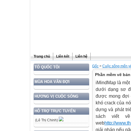
Trang chủ
Liên kết
Liên hệ
Gốc
>
Cuộc sống mến y
TỔ QUỐC TÔI
Phần mềm vẽ bản
MÙA HOA VẪN ĐỢI
iMindMap là một
dưới dạng sơ đồ
được mong đợi củ
HƯƠNG VỊ CUỘC SỐNG
khó crack của nó
dựng và phát tr
HỖ TRỢ TRỰC TUYẾN
sách viết 
(Lê Thị Chinh)
web
http://www.t
giải pháp nếu gặ