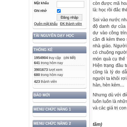
còn được mã hoá 
Mật khẩu
là: học rồi đắc t
Ghi nhớ
Soi vào nước nhà
Quên mật khẩu
ĐK thành viên
độ danh dự của 
dự vào công trì
TÀI NGUYÊN DẠY HỌC
cần đi kèm theo 
nhà giáo. Người
THỐNG KÊ
có chuộng người 
1954904
truy cập (
chi tiết
)
món quà cụ thể 
641
trong hôm nay
Hiện trạng đầu 
3901673
lượt xem
cũng là lý do dẫ
680
trong hôm nay
người ta khỏi rơ
423
thành viên
hàn, hèn kém…
Nhưng dù với điề
BÁO MỚI
luôn luôn là nhữ
và các giá trị co
MENU CHỨC NĂNG 1
MENU CHỨC NĂNG 2
tầm)