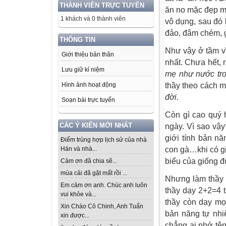
THÀNH VIÊN TRỰC TUYẾN
ăn no mặc đẹp m
1 khách và 0 thành viên
vô dụng, sau đó
đảo, đâm chém, 
THÔNG TIN
Như vậy ở tầm vĩ
Giới thiệu bản thân
nhất. Chưa hết, 
Lưu giữ kỉ niệm
mẹ như nước tro
Hình ảnh hoạt động
thầy theo cách 
đời.
Soạn bài trực tuyến
Còn gì cao quý 
CÁC Ý KIẾN MỚI NHẤT
ngày. Vì sao vậy
giới tính bản nă
Điểm trùng hợp lịch sử của nhà
Hán và nhà...
con gà…khi có gi
biểu của giống đ
Cảm ơn đã chia sẽ...
mùa cải đã gặt mất rồi ...
Nhưng làm thầy l
Em cảm ơn anh. Chúc anh luôn
thầy dạy 2+2=4 t
vui khỏe và...
thầy còn dạy mọ
Xin Chào Cô Chinh, Anh Tuấn
bản năng tự nhi
xin được...
chẳng ai nhớ tên