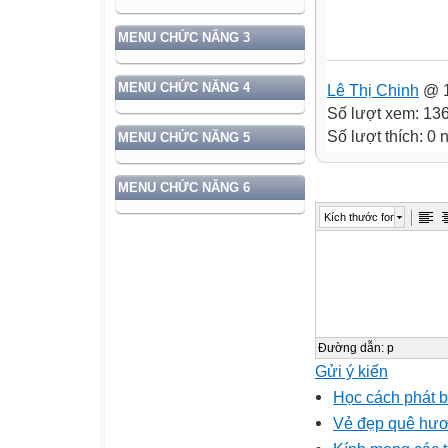
MENU CHỨC NĂNG 3
MENU CHỨC NĂNG 4
Lê Thị Chinh
@ 1
Số lượt xem: 13
Số lượt thích: 0
MENU CHỨC NĂNG 5
MENU CHỨC NĂNG 6
Kích thước font
Đường dẫn
:
p
Gửi ý kiến
Học cách phát b
Vẻ đẹp quê hư