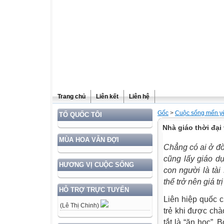
Trang chủ
Liên kết
Liên hệ
Gốc
>
Cuộc sống mến y
TỔ QUỐC TÔI
Nhà giáo thời đại
MÙA HOA VẪN ĐỢI
Chẳng có ai ở đờ
cũng lấy giáo dụ
HƯƠNG VỊ CUỘC SỐNG
con người là tài
thể trở nên giá tr
HỖ TRỢ TRỰC TUYẾN
Liên hiệp quốc 
(Lê Thị Chinh)
trẻ khi được chà
tắt là “ăn học”.