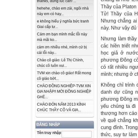
thanks, đúng lúc cần! ...
Thầy của Platon 
hehehe, chào em zái, ngôi nhà
Tử! Thầy của Ho
này em có hay...
Nhưng chẳng ai 
e không hiểu ý nghĩa bức tranh
Giai cấp tư...
này. Như vậy đủ 
Cám ơn bạn mình mắc lỗi này
Nhưng làm thầy
mà mãi ko...
các hiền triết 
cám ơn nhiều nhé, mình cứ bị
học giả ở nước
cái lỗi này...
phương Đông còn
Chào cô giáo: Lê Thị Chính,
chúc cô luôn vui...
có rất nhiều ngư
TVM xin chào cô giáo! Rất mong
mình; nhưng ở ch
cô giáo bớt...
Không chỉ trình 
CHÀO ĐỒNG NGHIỆP-TVM XIN
GIA NHẬP!! MỜI ĐỒNG NGHIỆP
danh dự cũng n
GHÉ...
phương Đông man
CHÀO ĐÓN NĂM 2013 KÍNH
yếu chúng ta đi
CHÚC THẦY CÔ VÀ GIA...
thượng hơn cáo 
về quê chẳng kh
ĐĂNG NHẬP
cung đình. Trong
Tên truy nhập
thức, suy tư làm