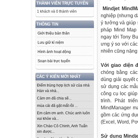
THÀNH VIÊN TRỰC TUYẾN
Mindjet MindM
1 khách và 0 thành viên
nghiệp (nhưng d
ý tưởng và giúp
THÔNG TIN
pháp Mind Map 
Giới thiệu bản thân
ngay tới Tony B
Lưu giữ kỉ niệm
ưng ý so với các
nhiên cũng nặng
Hình ảnh hoạt động
Soạn bài trực tuyến
Với giao diện 
chóng bằng các
CÁC Ý KIẾN MỚI NHẤT
dùng giải quyết 
Điểm trùng hợp lịch sử của nhà
sử dụng các mẫu
Hán và nhà...
công cụ lọc giúp
Cảm ơn đã chia sẽ...
trình. Phát tr
mùa cải đã gặt mất rồi ...
MindManager map
Em cảm ơn anh. Chúc anh luôn
gồm các ứng dụn
vui khỏe và...
(Excel, Word, Po
Xin Chào Cô Chinh, Anh Tuấn
xin được...
Sử dụng Mindj