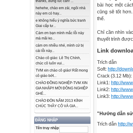
thanks, đúng lúc cần! ...
bài học một các
hehehe, chào em zái, ngôi nhà
cũng sẽ tốt hơn.
này em có hay...
thể.
e không hiểu ý nghĩa bức tranh
Giai cấp tư...
Chỉ cần nhìn vào
Cám ơn bạn mình mắc lỗi này
mà mãi ko...
thuyết trình được
cám ơn nhiều nhé, mình cứ bị
Link downloa
cái lỗi này...
Chào cô giáo: Lê Thị Chính,
Trích dẫn
chúc cô luôn vui...
Soft:
http://down
TVM xin chào cô giáo! Rất mong
Crack (3.12 Mb): 
cô giáo bớt...
Link1:
http://ww
CHÀO ĐỒNG NGHIỆP-TVM XIN
GIA NHẬP!! MỜI ĐỒNG NGHIỆP
Link2:
http://ww
GHÉ...
Link3:
http://ww
CHÀO ĐÓN NĂM 2013 KÍNH
CHÚC THẦY CÔ VÀ GIA...
"Hướng dẫn sử
ĐĂNG NHẬP
Trích dẫn
http:/
Tên truy nhập