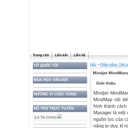
Trang chủ
Liên kết
Liên hệ
Gốc
>
Phần mềm- Tiện í
TỔ QUỐC TÔI
Mindjet MindMana
MÙA HOA VẪN ĐỢI
Giới thiệu
Mindjet MindMan
HƯƠNG VỊ CUỘC SỐNG
MindMap nổi tiế
hình thành cách 
HỖ TRỢ TRỰC TUYẾN
Manager là một 
(Lê Thị Chinh)
nguồn lực của cá
năng tư duy, kĩ n