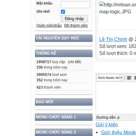
Mật khẩu
Ghi nhớ
Quên mật khẩu
ĐK thành viên
TÀI NGUYÊN DẠY HỌC
Lê Thị Chinh
@ 2
Số lượt xem: 18
Số lượt thích: 0
THỐNG KÊ
1958717
truy cập (
chi tiết
)
336
trong hôm nay
3905574
lượt xem
Kích thước font
352
trong hôm nay
423
thành viên
BÁO MỚI
MENU CHỨC NĂNG 1
Đường dẫn
:
p
Gửi ý kiến
Giới thiệu Mind
MENU CHỨC NĂNG 2