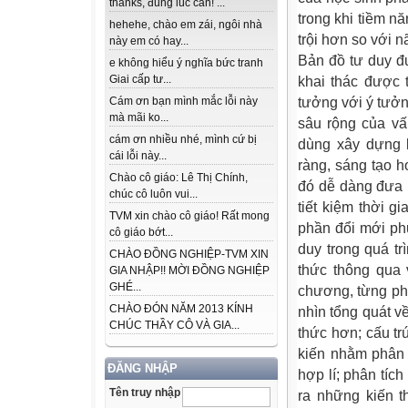
thanks, đúng lúc cần! ...
trong khi tiềm n
hehehe, chào em zái, ngôi nhà
trội hơn so với n
này em có hay...
Bản đồ tư duy đ
e không hiểu ý nghĩa bức tranh
Giai cấp tư...
khai thác được 
Cám ơn bạn mình mắc lỗi này
tưởng với ý tưởn
mà mãi ko...
sâu rộng của vấ
cám ơn nhiều nhé, mình cứ bị
dùng xây dựng k
cái lỗi này...
ràng, sáng tạo h
Chào cô giáo: Lê Thị Chính,
đó dễ dàng đưa r
chúc cô luôn vui...
tiết kiệm thời 
TVM xin chào cô giáo! Rất mong
phần đổi mới ph
cô giáo bớt...
duy trong quá tr
CHÀO ĐỒNG NGHIỆP-TVM XIN
thức thông qua 
GIA NHẬP!! MỜI ĐỒNG NGHIỆP
GHÉ...
chương, từng phầ
CHÀO ĐÓN NĂM 2013 KÍNH
nhìn tổng quát v
CHÚC THẦY CÔ VÀ GIA...
thức hơn; cấu tr
kiến nhằm phân 
ĐĂNG NHẬP
hợp lí; phân tíc
Tên truy nhập
ra những kiến t