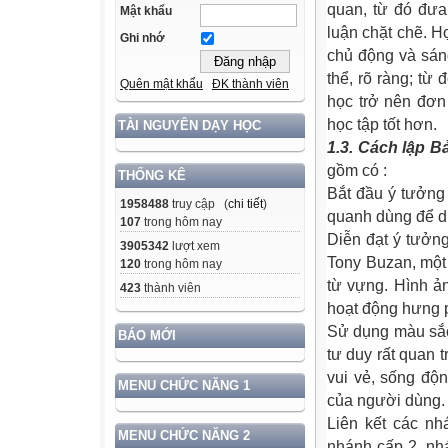
quan, từ đó đưa 
Mật khẩu
luận chặt chẽ. H
Ghi nhớ
chủ động và sáng
thể, rõ ràng; từ
Quên mật khẩu
ĐK thành viên
học trở nên đơn
học tập tốt hơn.
TÀI NGUYÊN DẠY HỌC
1.3. Cách lập B
gồm có :
THỐNG KÊ
Bắt đầu ý tưởng 
1958488
truy cập (
chi tiết
)
quanh dùng để di
107
trong hôm nay
Diễn đạt ý tưởn
3905342
lượt xem
Tony Buzan, một
120
trong hôm nay
từ vựng. Hình ản
423
thành viên
hoạt động hưng p
Sử dụng màu sắc
BÁO MỚI
tư duy rất quan 
vui vẻ, sống độ
MENU CHỨC NĂNG 1
của người dùng.
Liên kết các nh
MENU CHỨC NĂNG 2
nhánh cấp 2, nh