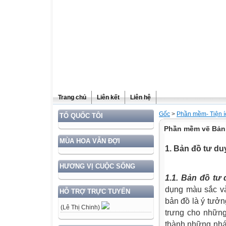
Trang chủ
Liên kết
Liên hệ
Gốc
>
Phần mềm- Tiện í
TỔ QUỐC TÔI
Phần mềm vẽ Bản
MÙA HOA VẪN ĐỢI
1. Bản đồ tư du
HƯƠNG VỊ CUỘC SỐNG
1.1. Bản đồ tư 
dụng màu sắc và
HỖ TRỢ TRỰC TUYẾN
bản đồ là ý tưởn
(Lê Thị Chinh)
trưng cho những
thành những nhá