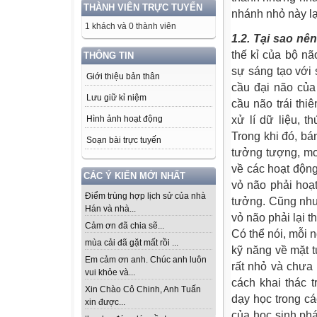
THÀNH VIÊN TRỰC TUYẾN
nhánh nhỏ này l
1 khách và 0 thành viên
1.2. Tại sao n
thế kỉ của bộ nã
THÔNG TIN
sự sáng tạo với
Giới thiệu bản thân
cầu đại não của
Lưu giữ kỉ niệm
cầu não trái thi
Hình ảnh hoạt động
xử lí dữ liệu, t
Trong khi đó, bán
Soạn bài trực tuyến
tưởng tượng, mơ
về các hoạt động
CÁC Ý KIẾN MỚI NHẤT
vỏ não phải hoạt
Điểm trùng hợp lịch sử của nhà
tưởng. Cũng như 
Hán và nhà...
vỏ não phải lại t
Cảm ơn đã chia sẽ...
Có thể nói, mỗi 
mùa cải đã gặt mất rồi ...
kỹ năng về mặt 
Em cảm ơn anh. Chúc anh luôn
rất nhỏ và chưa
vui khỏe và...
cách khai thác 
Xin Chào Cô Chinh, Anh Tuấn
dạy học trong c
xin được...
của học sinh phá