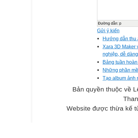
Đường dẫn
:
p
Gửi ý kiến
Hướng dẫn thu 
Xara 3D Maker v
nghiệp, dễ dàng
Bảng tuần hoàn
Những phần mềm
Tạo album ảnh 
Bản quyền thuộc về L
Than
Website được thừa kế 