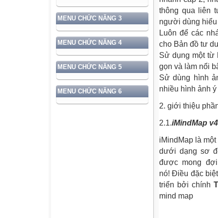
thông qua liên 
MENU CHỨC NĂNG 3
người dùng hiểu 
Luôn để các nhá
MENU CHỨC NĂNG 4
cho Bản đồ tư du
Sử dụng một từ 
gọn và làm nổi b
MENU CHỨC NĂNG 5
Sử dùng hình ản
nhiều hình ảnh ý
MENU CHỨC NĂNG 6
2. giới thiệu ph
2.1.
iMindMap v4
iMindMap là một
dưới dạng sơ đồ
được mong đợi 
nó! Điều đặc biệ
triển bởi chính
mind map