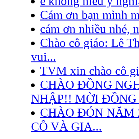
e không hiểu ý nghĩa
Cám ơn bạn mình mắ
cám ơn nhiều nhé, mì
Chào cô giáo: Lê Th
vui...
TVM xin chào cô giá
CHÀO ĐỒNG NGH
NHẬP!! MỜI ĐỒNG 
CHÀO ĐÓN NĂM 
CÔ VÀ GIA...