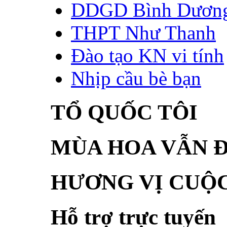
DDGD Bình Dươn
THPT Như Thanh
Đào tạo KN vi tính
Nhịp cầu bè bạn
TỔ QUỐC TÔI
MÙA HOA VẪN 
HƯƠNG VỊ CUỘ
Hỗ trợ trực tuyến