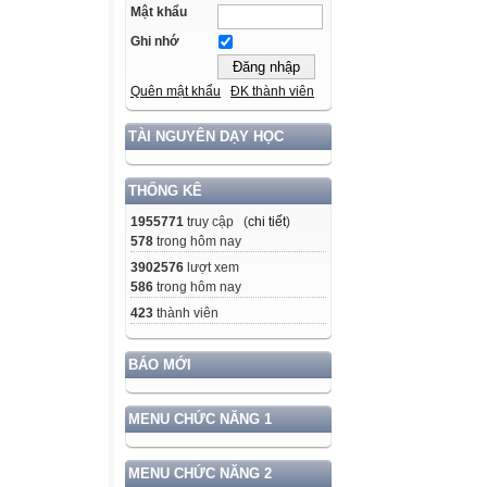
Mật khẩu
Ghi nhớ
Quên mật khẩu
ĐK thành viên
TÀI NGUYÊN DẠY HỌC
THỐNG KÊ
1955771
truy cập (
chi tiết
)
578
trong hôm nay
3902576
lượt xem
586
trong hôm nay
423
thành viên
BÁO MỚI
MENU CHỨC NĂNG 1
MENU CHỨC NĂNG 2