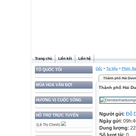
Trang chủ
Liên kết
Liên hệ
Gốc
>
Tư liệu
>
Phim, fl
TỔ QUỐC TÔI
Thành phố Hải Dươ
MÙA HOA VẪN ĐỢI
Thành phố Hải D
HƯƠNG VỊ CUỘC SỐNG
Người gửi:
Đỗ 
HỖ TRỢ TRỰC TUYẾN
Ngày gửi:
09h:4
(Lê Thị Chinh)
Dung lượng:
22
Số lượt tải:
0