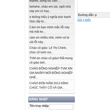
thanks, đúng lúc cần! ...
hehehe, chào em zái, ngôi nhà
này em có hay...
Đường dẫn
:
p
e không hiểu ý nghĩa bức tranh
Gửi ý kiến
Giai cấp tư...
Cám ơn bạn mình mắc lỗi này
mà mãi ko...
cám ơn nhiều nhé, mình cứ bị
cái lỗi này...
Chào cô giáo: Lê Thị Chính,
chúc cô luôn vui...
TVM xin chào cô giáo! Rất mong
cô giáo bớt...
CHÀO ĐỒNG NGHIỆP-TVM XIN
GIA NHẬP!! MỜI ĐỒNG NGHIỆP
GHÉ...
CHÀO ĐÓN NĂM 2013 KÍNH
CHÚC THẦY CÔ VÀ GIA...
ĐĂNG NHẬP
Tên truy nhập