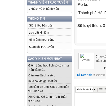
THÀNH VIÊN TRỰC TUYẾN
Mô tả:
1 khách và 0 thành viên
Thành phố Hải D
THÔNG TIN
Số lượt thích:
0
Giới thiệu bản thân
Lưu giữ kỉ niệm
Hình ảnh hoạt động
Soạn bài trực tuyến
Chào cô
CÁC Ý KIẾN MỚI NHẤT
thăm cù
Điểm trùng hợp lịch sử của nhà
trân 
Hán và nhà...
Đỗ Duy Nhất
@ 09h:49p 
Cảm ơn đã chia sẽ...
mùa cải đã gặt mất rồi ...
Em cảm ơn anh. Chúc anh luôn
Kích thước font
vui khỏe và...
Xin Chào Cô Chinh, Anh Tuấn
xin được...