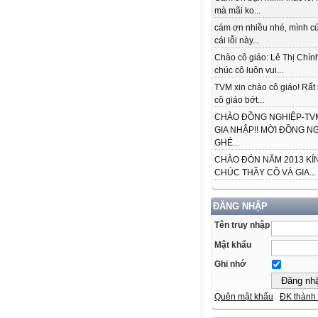
mà mãi ko...
cám ơn nhiều nhé, mình cứ
cái lỗi này...
Chào cô giáo: Lê Thị Chín
chúc cô luôn vui...
TVM xin chào cô giáo! Rấ
cô giáo bớt...
CHÀO ĐỒNG NGHIỆP-TVM
GIA NHẬP!! MỜI ĐỒNG N
GHÉ...
CHÀO ĐÓN NĂM 2013 KÍ
CHÚC THẦY CÔ VÀ GIA...
ĐĂNG NHẬP
Tên truy nhập
Mật khẩu
Ghi nhớ
Quên mật khẩu
ĐK thành 