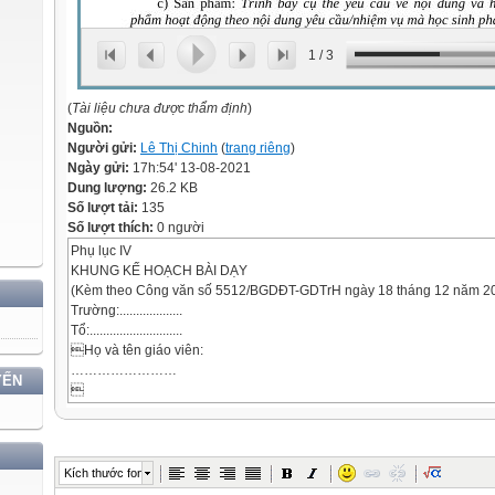
1
/
3
(
Tài liệu chưa được thẩm định
)
Nguồn:
Người gửi:
Lê Thị Chinh
(
trang riêng
)
Ngày gửi:
17h:54' 13-08-2021
Dung lượng:
26.2 KB
Số lượt tải:
135
Số lượt thích:
0 người
Phụ lục IV
KHUNG KẾ HOẠCH BÀI DẠY
(Kèm theo Công văn số 5512/BGDĐT-GDTrH ngày 18 tháng 12 năm 
Trường:...................
Tổ:............................
Họ và tên giáo viên:
……………………
YẾN


TÊN BÀIDẠY: …………………………………..
Môn học/Hoạt động giáo dục: ……….; lớp:………
Thời gian thực hiện: (số tiết)
Kích thước font
I. Mục tiêu