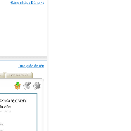
Đăng nhập / Đăng ký
Đưa giáo án lên
ả
Lịch sử tải về