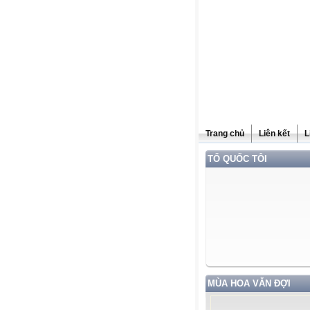
Trang chủ
Liên kết
L
TỔ QUỐC TÔI
MÙA HOA VẪN ĐỢI