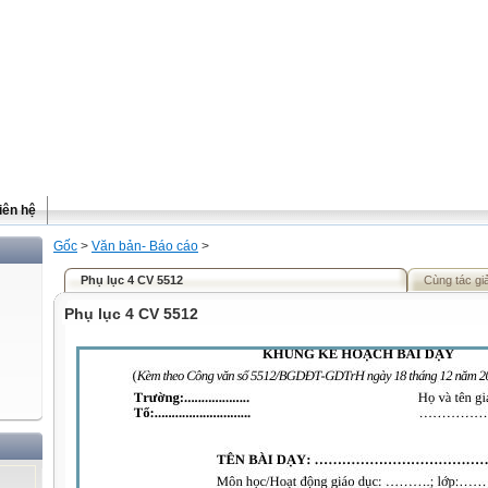
iên hệ
Gốc
>
Văn bản- Báo cáo
>
Phụ lục 4 CV 5512
Cùng tác gi
Phụ lục 4 CV 5512