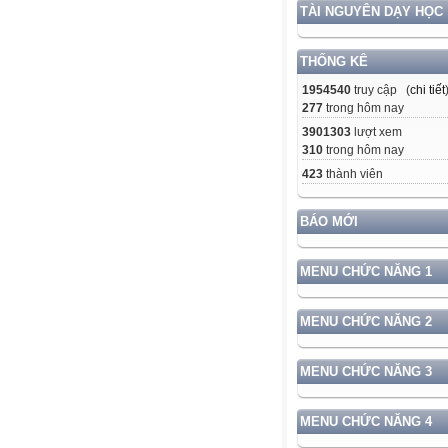
TÀI NGUYÊN DẠY HỌC
THỐNG KÊ
1954540
truy cập (
chi tiết
277
trong hôm nay
3901303
lượt xem
310
trong hôm nay
423
thành viên
BÁO MỚI
MENU CHỨC NĂNG 1
MENU CHỨC NĂNG 2
MENU CHỨC NĂNG 3
MENU CHỨC NĂNG 4