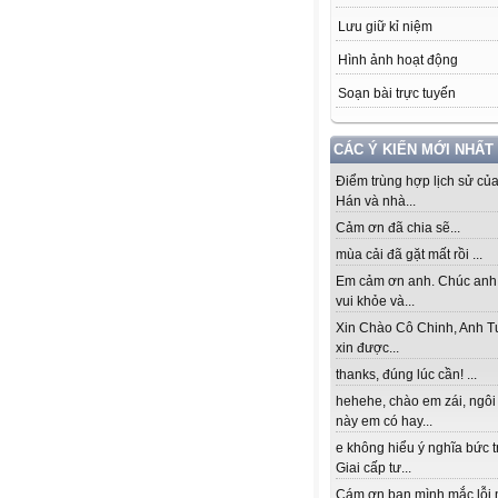
Lưu giữ kỉ niệm
Hình ảnh hoạt động
Soạn bài trực tuyến
CÁC Ý KIẾN MỚI NHẤT
Điểm trùng hợp lịch sử củ
Hán và nhà...
Cảm ơn đã chia sẽ...
mùa cải đã gặt mất rồi ...
Em cảm ơn anh. Chúc anh
vui khỏe và...
Xin Chào Cô Chinh, Anh T
xin được...
thanks, đúng lúc cần! ...
hehehe, chào em zái, ngôi
này em có hay...
e không hiểu ý nghĩa bức 
Giai cấp tư...
Cám ơn bạn mình mắc lỗi 