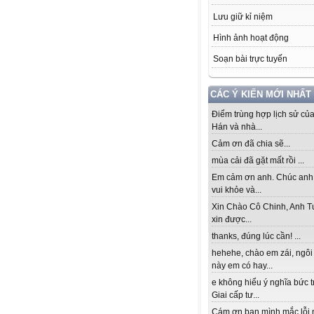
Lưu giữ kỉ niệm
Hình ảnh hoạt động
Soạn bài trực tuyến
CÁC Ý KIẾN MỚI NHẤT
Điểm trùng hợp lịch sử củ
Hán và nhà...
Cảm ơn đã chia sẽ...
mùa cải đã gặt mất rồi ...
Em cảm ơn anh. Chúc anh
vui khỏe và...
Xin Chào Cô Chinh, Anh T
xin được...
thanks, đúng lúc cần! ...
hehehe, chào em zái, ngôi
này em có hay...
e không hiểu ý nghĩa bức 
Giai cấp tư...
Cám ơn bạn mình mắc lỗi 