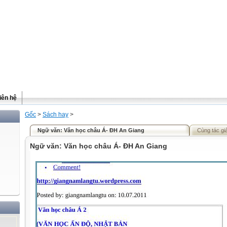
iên hệ
Gốc
>
Sách hay
>
Ngữ văn: Văn học châu Á- ĐH An Giang
Cùng tác gi
Ngữ văn: Văn học châu Á- ĐH An Giang