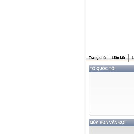
Trang chủ
Liên kết
L
TỔ QUỐC TÔI
MÙA HOA VẪN ĐỢI