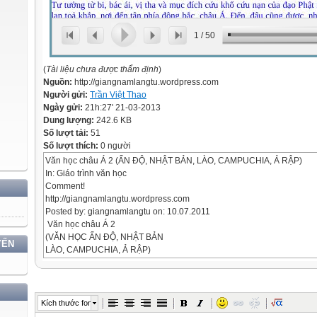
1
/
50
(
Tài liệu chưa được thẩm định
)
Nguồn:
http://giangnamlangtu.wordpress.com
Người gửi:
Trần Việt Thao
Ngày gửi:
21h:27' 21-03-2013
Dung lượng:
242.6 KB
Số lượt tải:
51
Số lượt thích:
0 người
Văn học châu Á 2 (ẤN ĐỘ, NHẬT BẢN, LÀO, CAMPUCHIA, Ả RẬP)
In: Giáo trình văn học
Comment!
http://giangnamlangtu.wordpress.com
Posted by: giangnamlangtu on: 10.07.2011
Văn học châu Á 2
(VĂN HỌC ẤN ĐỘ, NHẬT BẢN
YẾN
LÀO, CAMPUCHIA, Ả RẬP)
Tài liệu dùng cho sinh viên hệ Ngữ văn Đại học
Lưu hành nội bộ
AN GIANG ® 2011

Kích thước font
