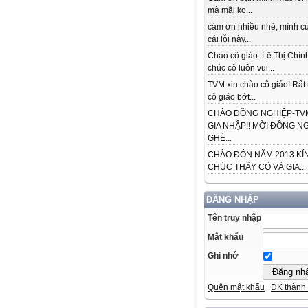
mà mãi ko...
cám ơn nhiều nhé, mình cứ
cái lỗi này...
Chào cô giáo: Lê Thị Chín
chúc cô luôn vui...
TVM xin chào cô giáo! Rấ
cô giáo bớt...
CHÀO ĐỒNG NGHIỆP-TVM
GIA NHẬP!! MỜI ĐỒNG N
GHÉ...
CHÀO ĐÓN NĂM 2013 KÍ
CHÚC THẦY CÔ VÀ GIA...
ĐĂNG NHẬP
Tên truy nhập
Mật khẩu
Ghi nhớ
Quên mật khẩu
ĐK thành 