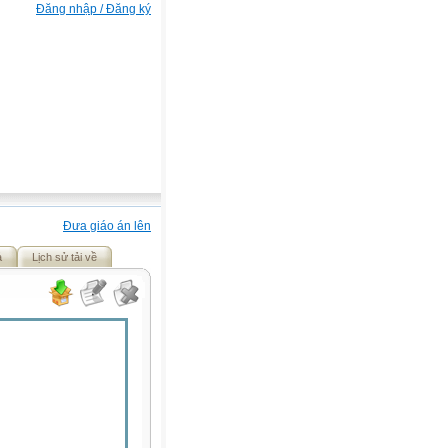
Đăng nhập / Đăng ký
Đưa giáo án lên
ả
Lịch sử tải về