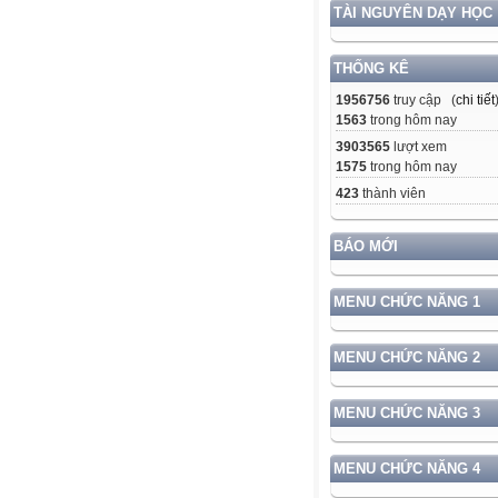
TÀI NGUYÊN DẠY HỌC
THỐNG KÊ
1956756
truy cập (
chi tiết
1563
trong hôm nay
3903565
lượt xem
1575
trong hôm nay
423
thành viên
BÁO MỚI
MENU CHỨC NĂNG 1
MENU CHỨC NĂNG 2
MENU CHỨC NĂNG 3
MENU CHỨC NĂNG 4