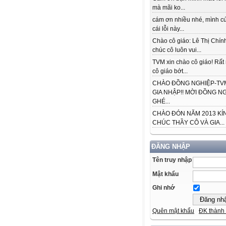
mà mãi ko...
cám ơn nhiều nhé, mình cứ
cái lỗi này...
Chào cô giáo: Lê Thị Chín
chúc cô luôn vui...
TVM xin chào cô giáo! Rấ
cô giáo bớt...
CHÀO ĐỒNG NGHIỆP-TVM
GIA NHẬP!! MỜI ĐỒNG N
GHÉ...
CHÀO ĐÓN NĂM 2013 KÍ
CHÚC THẦY CÔ VÀ GIA...
ĐĂNG NHẬP
Tên truy nhập
Mật khẩu
Ghi nhớ
Quên mật khẩu
ĐK thành 