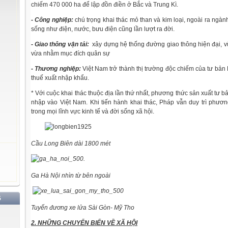
chiếm 470 000 ha để lập đồn điền ở Bắc và Trung Kì.
- Công nghiệp:
chú trọng khai thác mỏ than và kim loại, ngoài ra ngà
sống như điện, nước, bưu điện cũng lần lượt ra đời.
- Giao thông vận tải:
xây dựng hệ thống đường giao thông hiện đại, vừ
vừa nhằm mục đích quân sự
- Thương nghiệp:
Việt Nam trở thành thị trường độc chiếm của tư bản
thuế xuất nhập khẩu.
* Với cuộc khai thác thuộc địa lần thứ nhất, phương thức sản xuất tư 
nhập vào Việt Nam. Khi tiến hành khai thác, Pháp vẫn duy trì phươn
trong mọi lĩnh vực kinh tế và đời sống xã hội.
Cầu Long Biên dài 1800 mét
Ga Hà Nội nhìn từ bên ngoài
G
Tuyến đương xe lửa Sài Gòn- Mỹ Tho
2. NHỮNG CHUYỂN BIẾN VỀ XÃ HỘI