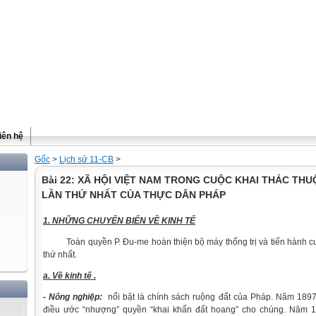
iên hệ
Gốc
>
Lịch sử 11-CB
>
Bài 22: XÃ HỘI VIỆT NAM TRONG CUỘC KHAI THÁC THU
LẦN THỨ NHẤT CỦA THỰC DÂN PHÁP
1. NHỮNG CHUYỂN BIẾN VỀ KINH TẾ
Toàn quyền P. Đu-me hoàn thiện bộ máy thống trị và tiến hành cu
thứ nhất.
a. Về kinh tế .
- Nông nghiệp:
nổi bật là chính sách ruộng đất của Pháp. Năm 1897
điều ước “nhượng” quyền “khai khẩn đất hoang” cho chúng. Năm 1