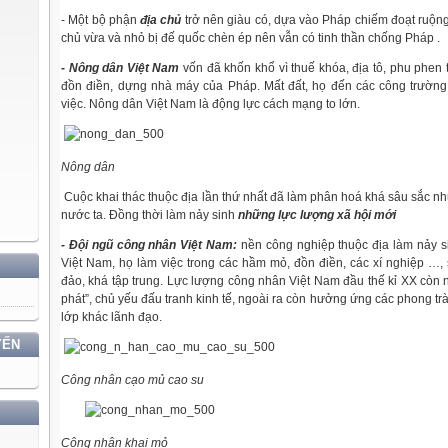
- Một bộ phận
địa chủ
trở nên giàu có, dựa vào Pháp chiếm đoạt ruộng
chủ vừa và nhỏ bị đế quốc chèn ép nên vẫn có tinh thần chống Pháp .
- Nông dân Việt Nam
vốn đã khốn khổ vì thuế khóa, địa tô, phu phen 
đồn điền, dựng nhà máy của Pháp. Mất đất, họ đến các công trường
việc. Nông dân Việt Nam là động lực cách mạng to lớn.
Nông dân
Cuộc khai thác thuộc địa lần thứ nhất đã làm phân hoá khá sâu sắc nh
nước ta. Đồng thời làm nảy sinh
những lực lượng xã hội mới
- Đội ngũ công nhân Việt Nam:
nền công nghiệp thuộc địa làm nảy s
Việt Nam, họ làm việc trong các hầm mỏ, đồn điền, các xí nghiệp …
đảo, khá tập trung. Lực lượng công nhân Việt Nam đầu thế kỉ XX còn no
phát”, chủ yếu đấu tranh kinh tế, ngoài ra còn hưởng ứng các phong t
lớp khác lãnh đạo.
YẾN
Công nhân cạo mủ cao su
Công nhân khai mỏ