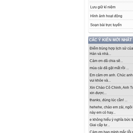
Lưu giữ kỉ niệm
Hình ảnh hoạt động
Soạn bài trực tuyến
CÁC Ý KIẾN MỚI NHẤT
Điểm trùng hợp lịch sử củ
Hán và nhà...
Cảm ơn đã chia sẽ...
mùa cải đã gặt mất rồi ...
Em cảm ơn anh. Chúc anh
vui khỏe và...
Xin Chào Cô Chinh, Anh T
xin được...
thanks, đúng lúc cần! ...
hehehe, chào em zái, ngôi
này em có hay...
e không hiểu ý nghĩa bức 
Giai cấp tư...
Cám ơn bạn mình mắc lỗi 