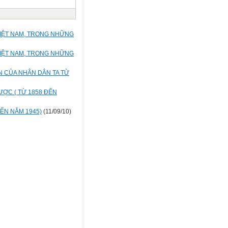
VIỆT NAM, TRONG NHỮNG
VIỆT NAM, TRONG NHỮNG
N CỦA NHÂN DÂN TA TỪ
ƯỢC ( TỪ 1858 ĐẾN
ĐẾN NĂM 1945)
(11/09/10)