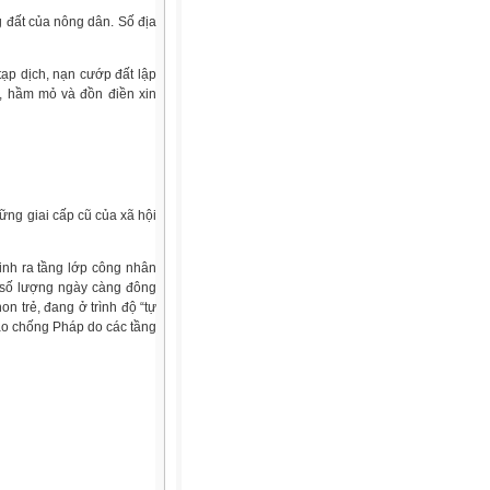
 đất của nông dân. Số địa
tạp dịch, nạn cướp đất lập
, hầm mỏ và đồn điền xin
ững giai cấp cũ của xã hội
inh ra tầng lớp công nhân
, số lượng ngày càng đông
n trẻ, đang ở trình độ “tự
rào chống Pháp do các tầng