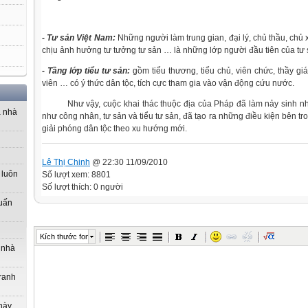
- Tư sản Việt Nam:
Những người làm trung gian, đại lý, chủ thầu, chủ
chịu ảnh hưởng tư tưởng tư sản … là những lớp người đầu tiên của tư
- Tầng lớp tiểu tư sản:
gồm tiểu thương, tiểu chủ, viên chức, thầy giá
viên … có ý thức dân tộc, tích cực tham gia vào vận động cứu nước.
Như vậy, cuộc khai thác thuộc địa của Pháp đã làm nảy sinh n
a nhà
như công nhân, tư sản và tiểu tư sản, đã tạo ra những điều kiện bên t
giải phóng dân tộc theo xu hướng mới.
Lê Thị Chinh
@ 22:30 11/09/2010
 luôn
Số lượt xem: 8801
Số lượt thích: 0 người
uấn
Kích thước font
 nhà
tranh
này