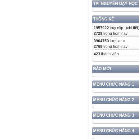
TÀI NGUYÊN DẠY HỌC
THỐNG KÊ
1957922
truy cập (
chi tiết
2729
trong hôm nay
3904759
lượt xem
2769
trong hôm nay
423
thành viên
BÁO MỚI
MENU CHỨC NĂNG 1
MENU CHỨC NĂNG 2
MENU CHỨC NĂNG 3
MENU CHỨC NĂNG 4