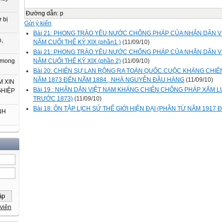
Đường dẫn
:
p
 bị
Gửi ý kiến
Bài 21: PHONG TRÀO YÊU NƯỚC CHỐNG PHÁP CỦA NHÂN DÂN 
h,
NĂM CUỐI THẾ KỶ XIX (phần1 )
(11/09/10)
Bài 21: PHONG TRÀO YÊU NƯỚC CHỐNG PHÁP CỦA NHÂN DÂN 
NĂM CUỐI THẾ KỶ XIX (phần 2)
(11/09/10)
t mong
Bài 20: CHIẾN SỰ LAN RỘNG RA TOÀN QUỐC.CUỘC KHÁNG CHIẾ
NĂM 1873 ĐẾN NĂM 1884 , NHÀ NGUYỄN ĐẦU HÀNG
(11/09/10)
 XIN
Bài 19 : NHÂN DÂN VIỆT NAM KHÁNG CHIẾN CHỐNG PHÁP XÂM L
GHIỆP
TRƯỚC 1873)
(11/09/10)
Bài 18: ÔN TẬP LỊCH SỬ THẾ GIỚI HIỆN ĐẠI (PHẦN TỪ NĂM 1917 
NH
viên