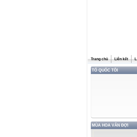
Trang chủ
Liên kết
L
TỔ QUỐC TÔI
MÙA HOA VẪN ĐỢI