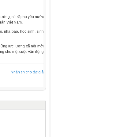
 xưởng, số sĩ phu yêu nước
 sản Việt Nam.
o, nhà báo, học sinh, sinh
hững lực lượng xã hội mới
rong cho một cuộc vận động
Nhắn tin cho tác giả