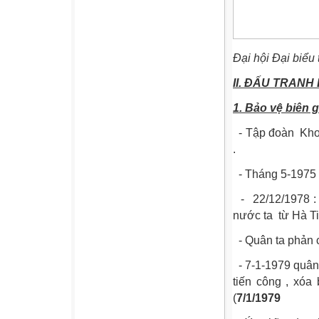
Đại hội Đại biểu
II. ĐẤU TRANH
1. Bảo vệ biên g
- Tập đoàn
Khơ
.
- Tháng 5-1975 
-
22/12/1978 
nước ta
từ Hà Ti
- Quân ta phản c
- 7-1-1979 quân
tiến công , xóa
(
7/1/1979