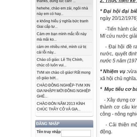
2. Thực hiện k
thanks, đúng lúc cần! ...
hehehe, chào em zái, ngôi nhà
* Đại hội đại b
này em có hay...
ngày 20/12/1976)
e không hiểu ý nghĩa bức tranh
Giai cấp tư...
-
Tiến hành cá
Cám ơn bạn mình mắc lỗi này
Mĩ cứu nước giả
mà mãi ko...
-
Đại hội đề r
cám ơn nhiều nhé, mình cứ bị
cái lỗi này...
nước, quyết đị
Chào cô giáo: Lê Thị Chính,
nước 5 năm (1976
chúc cô luôn vui...
* Nhiệm vụ
:
vừa
TVM xin chào cô giáo! Rất mong
cô giáo bớt...
xã hội chủ nghĩa.
CHÀO ĐỒNG NGHIỆP-TVM XIN
*
Mục tiêu cơ bả
GIA NHẬP!! MỜI ĐỒNG NGHIỆP
GHÉ...
-
Xây dựng cơ s
CHÀO ĐÓN NĂM 2013 KÍNH
thành cơ cấu ki
CHÚC THẦY CÔ VÀ GIA...
công - nông ngh
ĐĂNG NHẬP
-
Cải thiện m
động.
Tên truy nhập