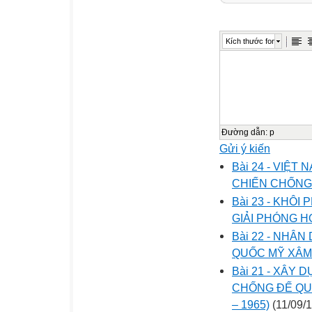
Kích thước font
Đường dẫn
:
p
Gửi ý kiến
Bài 24 - VIỆ
CHIẾN CHỐNG 
Bài 23 - KHÔI
GIẢI PHÓNG H
Bài 22 - NHÂ
QUỐC MỸ XÂM
Bài 21 - XÂY
CHỐNG ĐẾ QUỐ
– 1965)
(11/09/1