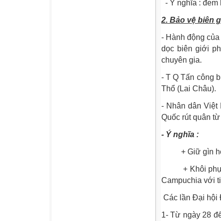
-
Ý nghĩa : đem 
2. Bảo vệ biên g
- Hành động của
dọc biên giới ph
chuyên gia.
- T Q Tấn công 
Thổ (Lai Châu).
- Nhân dân Việt
Quốc rút quân từ
-
Ý nghĩa :
+ Giữ gìn h
+ Khôi phụ
Campuchia với ti
Các lần Đại hội
1- Từ ngày 28 đ