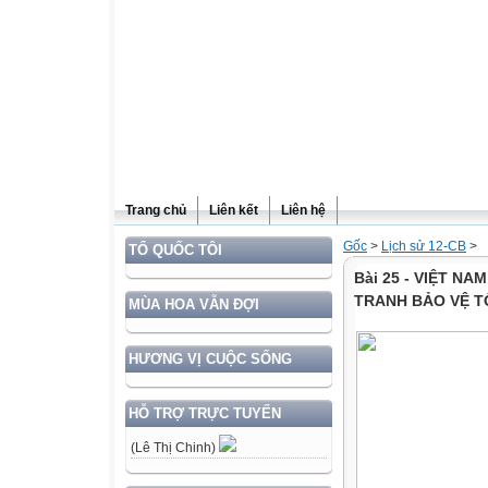
Trang chủ
Liên kết
Liên hệ
Gốc
>
Lịch sử 12-CB
>
TỔ QUỐC TÔI
Bài 25 - VIỆT N
TRANH BẢO VỆ TỔ
MÙA HOA VẪN ĐỢI
HƯƠNG VỊ CUỘC SỐNG
HỖ TRỢ TRỰC TUYẾN
(Lê Thị Chinh)