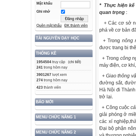
Mật khẩu
*
Thực hiện kế 
Ghi nhớ
quan trọng
:
+ Các cơ sở nôn
Quên mật khẩu
ĐK thành viên
phá về cơ bản đã
TÀI NGUYÊN DẠY HỌC
+ Trong
nông 
được trang bị th
THỐNG KÊ
+ Trong
công n
1954504
truy cập (
chi tiết
)
máy điện, cơ khí,
241
trong hôm nay
3901267
lượt xem
+
Giao thông vậ
274
trong hôm nay
đường sắt, đườ
423
thành viên
Hà Nội đi Thành
trở lại.
BÁO MỚI
+ Công cuộc
cả
giải phóng ở miề
MENU CHỨC NĂNG 1
các xí nghiệp,t
Đại bộ phận nôn
MENU CHỨC NĂNG 2
và thương nghiệp