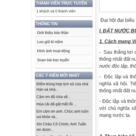
THÀNH VIÊN TRỰC TUYẾN
1 khách và 0 thành viên
Đại hội đại biểu
THÔNG TIN
I. ĐẤT NƯỚC B
Giới thiệu bản thân
1. Cách mạng V
Lưu giữ kỉ niệm
Hình ảnh hoạt động
-
Sau thắng lợi
thống nhất đất 
Soạn bài trực tuyến
nước độc lập, thố
CÁC Ý KIẾN MỚI NHẤT
-
Độc lập và thố
nghĩa xã hội. T
Điểm trùng hợp lịch sử của nhà
Hán và nhà...
thống nhất đất 
Cảm ơn đã chia sẽ...
-
Độc lập và thố
mùa cải đã gặt mất rồi ...
với chủ nghĩa x
Em cảm ơn anh. Chúc anh luôn
mạng nước ta.
vui khỏe và...
Xin Chào Cô Chinh, Anh Tuấn
xin được...