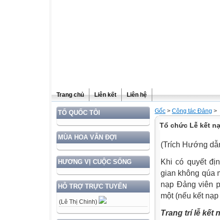
Trang chủ
Liên kết
Liên hệ
Gốc
>
Công tác Đảng
>
TỔ QUỐC TÔI
Tổ chức Lễ kết n
MÙA HOA VẪN ĐỢI
(Trích Hướng dẫ
Khi có quyết đị
HƯƠNG VỊ CUỘC SỐNG
gian không qúa m
nạp Đảng viên p
HỖ TRỢ TRỰC TUYẾN
một (nếu kết nạp 
(Lê Thị Chinh)
Trang trí lễ kết 