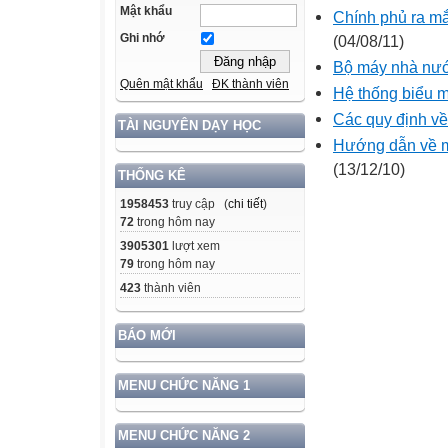
Mật khẩu
Chính phủ ra mắ
Ghi nhớ
(04/08/11)
Bộ máy nhà nư
Quên mật khẩu
ĐK thành viên
Hệ thống biểu 
Các quy định về
TÀI NGUYÊN DẠY HỌC
Hướng dẫn về mộ
(13/12/10)
THỐNG KÊ
1958453
truy cập (
chi tiết
)
72
trong hôm nay
3905301
lượt xem
79
trong hôm nay
423
thành viên
BÁO MỚI
MENU CHỨC NĂNG 1
MENU CHỨC NĂNG 2