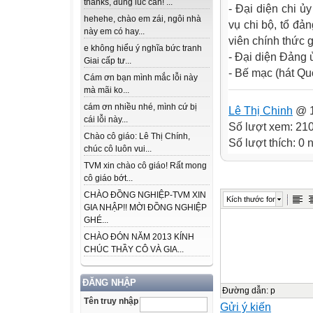
thanks, đúng lúc cần! ...
- Đại diện chi ủ
hehehe, chào em zái, ngôi nhà
vụ chi bộ, tổ đả
này em có hay...
viên chính thức 
e không hiểu ý nghĩa bức tranh
- Đại diện Đảng ủ
Giai cấp tư...
- Bế mạc (hát Qu
Cám ơn bạn mình mắc lỗi này
mà mãi ko...
cám ơn nhiều nhé, mình cứ bị
Lê Thị Chinh
@ 1
cái lỗi này...
Số lượt xem: 21
Chào cô giáo: Lê Thị Chính,
Số lượt thích: 0
chúc cô luôn vui...
TVM xin chào cô giáo! Rất mong
cô giáo bớt...
CHÀO ĐỒNG NGHIỆP-TVM XIN
Kích thước font
GIA NHẬP!! MỜI ĐỒNG NGHIỆP
GHÉ...
CHÀO ĐÓN NĂM 2013 KÍNH
CHÚC THẦY CÔ VÀ GIA...
ĐĂNG NHẬP
Đường dẫn
:
p
Tên truy nhập
Gửi ý kiến