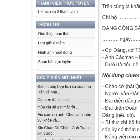
THÀNH VIÊN TRỰC TUYẾN
Trên cùng là khẩ
1 khách và 0 thành viên
Chi bộ …
THÔNG TIN
ĐẢNG CỘNG SẢ
Giới thiệu bản thân
………..ngày……
Lưu giữ kỉ niệm
- Cờ Đảng, cờ Tổ
Hình ảnh hoạt động
- Ảnh Cácmác – L
Soạn bài trực tuyến
- Dưới là tiêu 
Nội dung chương
CÁC Ý KIẾN MỚI NHẤT
- Chào cờ (hát Qu
Điểm trùng hợp lịch sử của nhà
Hán và nhà...
- Người vào Đản
Cảm ơn đã chia sẽ...
- Đại diện đảng 
mùa cải đã gặt mất rồi ...
- Đại diện Đoà
Em cảm ơn anh. Chúc anh luôn
Đảng (nếu có).
vui khỏe và...
- Bí thư chi bộ 
Xin Chào Cô Chinh, Anh Tuấn
cấp ủy có thẩm q
xin được...
- Đảng viên mới 