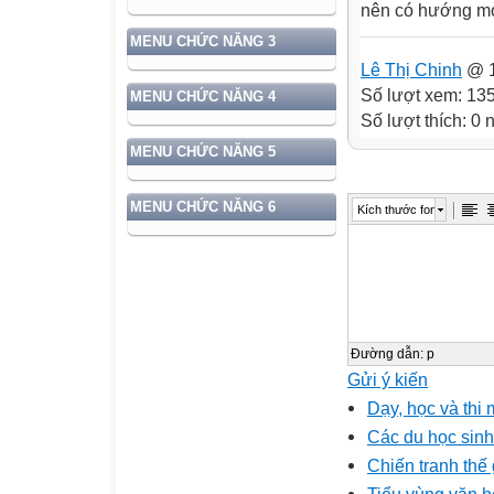
nên có hướng mở
MENU CHỨC NĂNG 3
Lê Thị Chinh
@ 1
Số lượt xem: 13
MENU CHỨC NĂNG 4
Số lượt thích: 0
MENU CHỨC NĂNG 5
MENU CHỨC NĂNG 6
Kích thước font
Đường dẫn
:
p
Gửi ý kiến
Dạy, học và thi 
Các du học sinh
Chiến tranh thế 
Tiểu vùng văn 