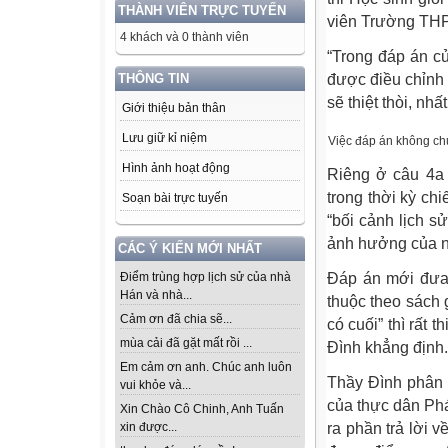
THÀNH VIÊN TRỰC TUYẾN
viên Trường TH
4 khách và 0 thành viên
“Trong đáp án c
THÔNG TIN
được điều chỉnh
sẽ thiệt thòi, nhấ
Giới thiệu bản thân
Lưu giữ kỉ niệm
Việc đáp án không chuẩ
Hình ảnh hoạt động
Riêng ở câu 4a 
trong thời kỳ chi
Soạn bài trực tuyến
“bối cảnh lịch s
ảnh hưởng của nó
CÁC Ý KIẾN MỚI NHẤT
Điểm trùng hợp lịch sử của nhà
Đáp án mới đưa 
Hán và nhà...
thuộc theo sách 
Cảm ơn đã chia sẽ...
có cuối” thì rất 
mùa cải đã gặt mất rồi ...
Đình khẳng định.
Em cảm ơn anh. Chúc anh luôn
Thầy Đình phân t
vui khỏe và...
của thực dân Ph
Xin Chào Cô Chinh, Anh Tuấn
xin được...
ra phần trả lời 