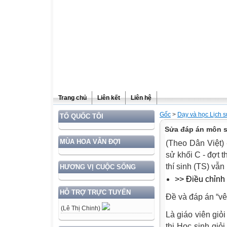
Trang chủ
Liên kết
Liên hệ
Gốc
>
Dạy và học Lịch 
TỔ QUỐC TÔI
Sửa đáp án môn sử
MÙA HOA VẪN ĐỢI
(Theo Dân Việt)
sử khối C - đợt 
thí sinh (TS) vẫn
HƯƠNG VỊ CUỘC SỐNG
>> Điều chỉnh 
HỖ TRỢ TRỰC TUYẾN
Đề và đáp án “v
(Lê Thị Chinh)
Là giáo viên giỏ
thi Học sinh gi