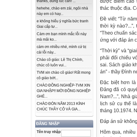
được điểm cao t
thanks, đúng lúc cần! ...
thác thuộc địa. 
hehehe, chào em zái, ngôi nhà
này em có hay...
Đề viết: “Từ nă
e không hiểu ý nghĩa bức tranh
thời kỳ nào?...”
Giai cấp tư...
“Theo chuẩn sách
Cám ơn bạn mình mắc lỗi này
mà mãi ko...
ứng với đáp án 
cám ơn nhiều nhé, mình cứ bị
“Thời kỳ” và “gi
cái lỗi này...
phải đối chiếu v
Chào cô giáo: Lê Thị Chính,
sai. Sách giáo k
chúc cô luôn vui...
án” - thầy Đình nó
TVM xin chào cô giáo! Rất mong
cô giáo bớt...
Đặc biệt hơn là
CHÀO ĐỒNG NGHIỆP-TVM XIN
Đảng đã có quyế
GIA NHẬP!! MỜI ĐỒNG NGHIỆP
Nam?...”, Nhà g
GHÉ...
lịch sử cụ thể l
CHÀO ĐÓN NĂM 2013 KÍNH
CHÚC THẦY CÔ VÀ GIA...
tháng 10.1974. N
Đáp án sử không
ĐĂNG NHẬP
Hôm qua, nhiều g
Tên truy nhập