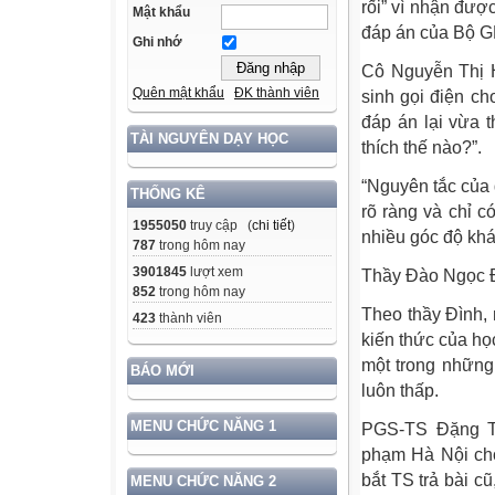
rối” vì nhận đượ
Mật khẩu
đáp án của Bộ 
Ghi nhớ
Cô Nguyễn Thị H
Quên mật khẩu
ĐK thành viên
sinh gọi điện c
đáp án lại vừa t
TÀI NGUYÊN DẠY HỌC
thích thế nào?”.
“Nguyên tắc của 
THỐNG KÊ
rõ ràng và chỉ c
1955050
truy cập (
chi tiết
)
nhiều góc độ khá
787
trong hôm nay
3901845
lượt xem
Thầy Đào Ngọc 
852
trong hôm nay
Theo thầy Đình,
423
thành viên
kiến thức của họ
một trong những
BÁO MỚI
luôn thấp.
MENU CHỨC NĂNG 1
PGS-TS Đặng T
phạm Hà Nội cho
bắt TS trả bài c
MENU CHỨC NĂNG 2