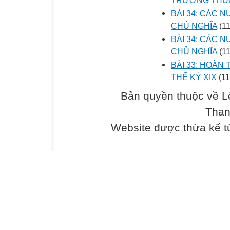
BÀI 34: CÁC 
CHỦ NGHĨA
(11
BÀI 34: CÁC 
CHỦ NGHĨA
(11
BÀI 33: HOÀN
THẾ KỶ XIX
(11
Bản quyền thuộc về L
Than
Website được thừa kế 