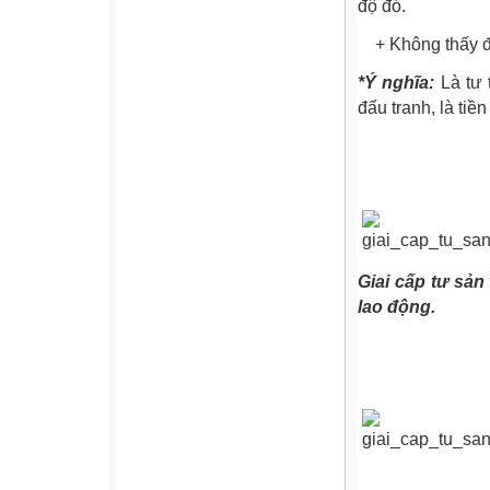
độ đó.
+ Không thấy đư
*Ý nghĩa:
Là tư 
đấu tranh, là tiề
Giai cấp tư sản
lao động.