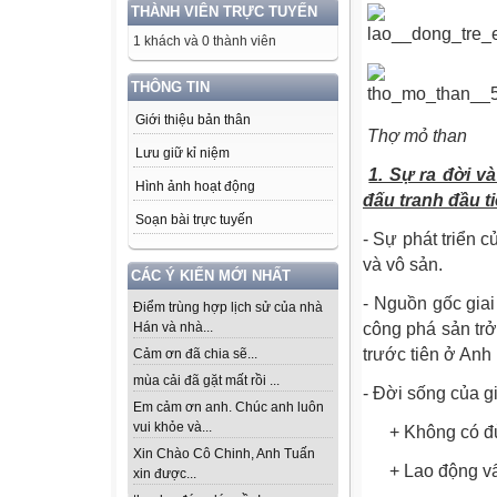
THÀNH VIÊN TRỰC TUYẾN
1 khách và 0 thành viên
THÔNG TIN
Giới thiệu bản thân
Thợ mỏ than
Lưu giữ kỉ niệm
1. Sự ra đời v
Hình ảnh hoạt động
đấu tranh đầu ti
Soạn bài trực tuyến
- Sự phát triển 
và vô sản.
CÁC Ý KIẾN MỚI NHẤT
- Nguồn gốc giai
Điểm trùng hợp lịch sử của nhà
Hán và nhà...
công phá sản trở
trước tiên ở Anh
Cảm ơn đã chia sẽ...
mùa cải đã gặt mất rồi ...
- Đời sống của g
Em cảm ơn anh. Chúc anh luôn
vui khỏe và...
+ Không có đủ t
Xin Chào Cô Chinh, Anh Tuấn
+ Lao động vất 
xin được...