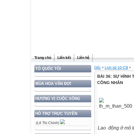
Trang chủ
Liên kết
Liên hệ
Gốc
>
Lịch sử 10-CB
>
TỔ QUỐC TÔI
BÀI 36: SỰ HÌNH
CÔNG NHÂN
MÙA HOA VẪN ĐỢI
HƯƠNG VỊ CUỘC SỐNG
HỖ TRỢ TRỰC TUYẾN
(Lê Thị Chinh)
Lao động ở mỏ t