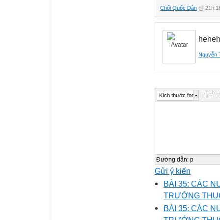
Chổi Quốc Dân
@ 21h:18
heheh
Nguyễn 
Kích thước font
Đường dẫn
:
p
Gửi ý kiến
BÀI 35: CÁC 
TRƯỚNG THUỘC
BÀI 35: CÁC 
TRƯỚNG THUỘ