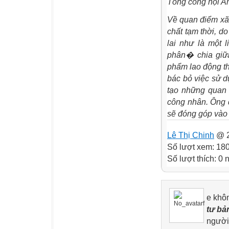
Tổng công hội A
Về quan điểm xã 
chất tạm thời, do
lai như là một 
phân� chia giữ
phẩm lao động t
bác bỏ việc sử d
tạo những quan 
công nhân. Ông đ
sẽ đóng góp vào v
Lê Thị Chinh
@ 2
Số lượt xem: 18
Số lượt thích: 0
e khô
tư bả
người 