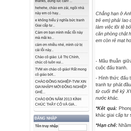
thanks, đúng lúc cần! ...
hehehe, chào em zái, ngôi nhà
này em có hay...
Chẳng hạn ở Anh,
trẻ em) phải lao 
e không hiểu ý nghĩa bức tranh
Giai cấp tư...
làm việc tồi tệ 
Cám ơn bạn mình mắc lỗi này
căn phòng chật hẹ
mà mãi ko...
em còn rẻ mạt hơ
cám ơn nhiều nhé, mình cứ bị
cái lỗi này...
Chào cô giáo: Lê Thị Chính,
- Mâu thuẫn giữ
chúc cô luôn vui...
cuộc đấu tranh.
TVM xin chào cô giáo! Rất mong
cô giáo bớt...
- Hình thức đấu
CHÀO ĐỒNG NGHIỆP-TVM XIN
tranh tự phát
đầu
GIA NHẬP!! MỜI ĐỒNG NGHIỆP
từ cuối thế kỷ X
GHÉ...
nước khác.
CHÀO ĐÓN NĂM 2013 KÍNH
CHÚC THẦY CÔ VÀ GIA...
*Kết quả:
Phong
khác giai cấp tư
ĐĂNG NHẬP
*Hạn chế:
Nhầm 
Tên truy nhập