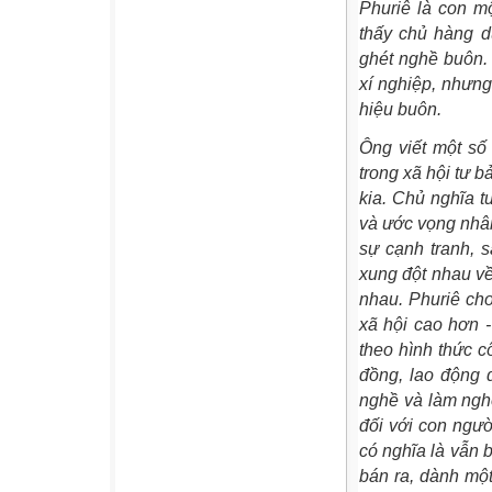
Phuriê là con m
thấy chủ hàng d
ghét nghề buôn.
xí nghiệp, nhưn
hiệu buôn.
Ông viết một số 
trong xã hội tư 
kia. Chủ nghĩa t
và ước vọng nhân
sự cạnh tranh, 
xung đột nhau về
nhau. Phuriê ch
xã hội cao hơn -
theo hình thức c
đồng, lao động 
nghề và làm nghề
đối với con ngườ
có nghĩa là vẫn b
bán ra, dành mộ