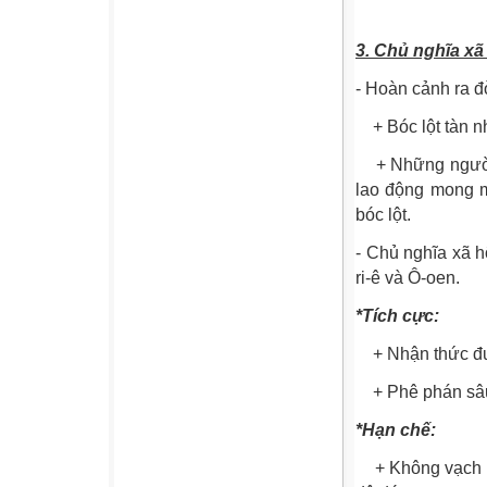
3. Chủ nghĩa xã
- Hoàn cảnh ra đ
+ Bóc lột tàn n
+ Những người t
lao động mong m
bóc lột.
- Chủ nghĩa xã h
ri-ê và Ô-oen.
*Tích cực:
+ Nhận thức được
+ Phê phán sâu 
*Hạn chế:
+ Không vạch ra