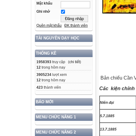
Mật khẩu
Ghi nhớ
Quên mật khẩu
ĐK thành viên
TÀI NGUYÊN DẠY HỌC
THỐNG KÊ
1958393
truy cập (
chi tiết
)
12
trong hôm nay
3905234
lượt xem
Bản chiếu Cần 
12
trong hôm nay
423
thành viên
Các
kiện chính
BÁO MỚI
Niên đại
5.7.1885
MENU CHỨC NĂNG 1
13.7.1885
MENU CHỨC NĂNG 2