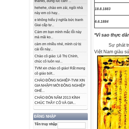
thanks, đúng lúc cần! ...
hehehe, chào em zái, ngôi nhà
18.8.1883
này em có hay...
e không hiểu ý nghĩa bức tranh
6.6.1884
Giai cấp tư...
Cám ơn bạn mình mắc lỗi này
*Vì sao thực d
mà mãi ko...
cám ơn nhiều nhé, mình cứ bị
Sự phát tr
cái lỗi này...
Việt Nam giàu sứ
Chào cô giáo: Lê Thị Chính,
chúc cô luôn vui...
TVM xin chào cô giáo! Rất mong
cô giáo bớt...
CHÀO ĐỒNG NGHIỆP-TVM XIN
GIA NHẬP!! MỜI ĐỒNG NGHIỆP
GHÉ...
CHÀO ĐÓN NĂM 2013 KÍNH
CHÚC THẦY CÔ VÀ GIA...
ĐĂNG NHẬP
Tên truy nhập