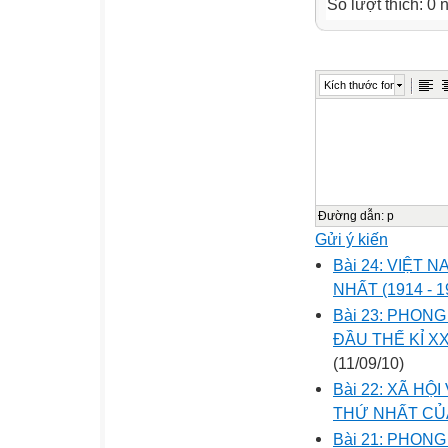
Số lượt thích: 0
Kích thước font
Đường dẫn
:
p
Gửi ý kiến
Bài 24: VIỆT
NHẤT (1914 - 1
Bài 23: PHON
ĐẦU THẾ KỈ X
(11/09/10)
Bài 22: XÃ H
THỨ NHẤT CỦ
Bài 21: PHO