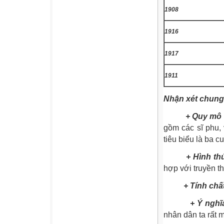
1908
1916
1917
1911
Nhận xét chung 
+ Quy mô 
gồm các sĩ phu, 
tiêu biểu là ba 
+ Hình th
hợp với truyền t
+ Tính chấ
+ Ý nghĩ
nhân dân ta rất m