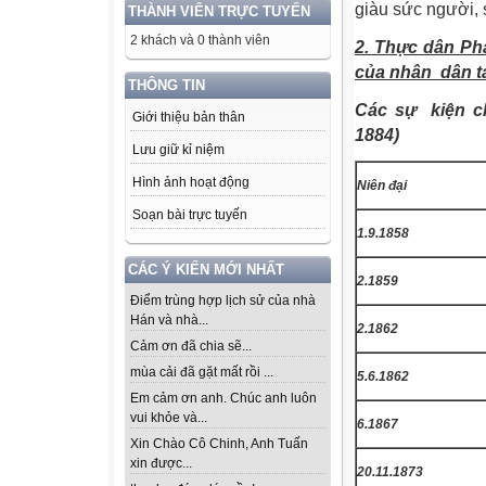
giàu sức người, 
THÀNH VIÊN TRỰC TUYẾN
2 khách và 0 thành viên
2. Thực dân Ph
của nhân
dân ta
THÔNG TIN
Các sự
kiện c
Giới thiệu bản thân
1884)
Lưu giữ kỉ niệm
Hình ảnh hoạt động
Niên đại
Soạn bài trực tuyến
1.9.1858
CÁC Ý KIẾN MỚI NHẤT
2.1859
Điểm trùng hợp lịch sử của nhà
Hán và nhà...
2.1862
Cảm ơn đã chia sẽ...
mùa cải đã gặt mất rồi ...
5.6.1862
Em cảm ơn anh. Chúc anh luôn
vui khỏe và...
6.1867
Xin Chào Cô Chinh, Anh Tuấn
xin được...
20.11.1873