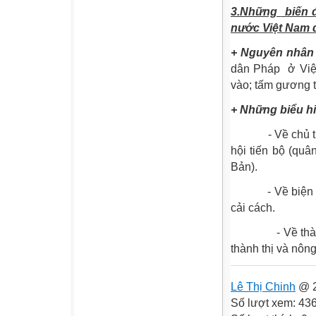
3.Những
biến 
nước Việt Nam 
+ Nguyên nhân 
dân Pháp
ở Việ
vào; tấm gương 
+ Những biểu hi
- Về chủ 
hội tiến bộ (qu
Bản).
- Về biện
cải cách.
- Về thà
thành thị và nông
Lê Thị Chinh
@ 2
Số lượt xem: 43