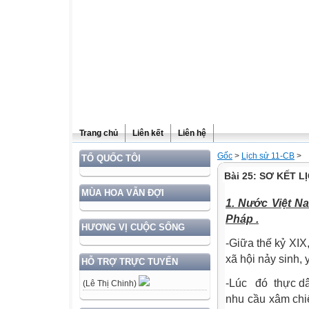
Trang chủ
Liên kết
Liên hệ
Gốc
>
Lịch sử 11-CB
>
TỔ QUỐC TÔI
Bài 25: SƠ KẾT L
MÙA HOA VẪN ĐỢI
1. Nước Việt N
Pháp .
HƯƠNG VỊ CUỘC SỐNG
-Giữa thế kỷ XIX
xã hội nảy sinh,
HỖ TRỢ TRỰC TUYẾN
-Lúc
đó
thực dâ
(Lê Thị Chinh)
nhu cầu xâm chiế