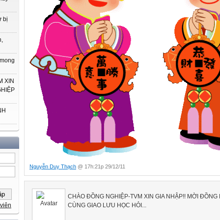
 bị
h,
t mong
 XIN
GHIỆP
NH
Nguyễn Duy Thạch
@ 17h:21p 29/12/11
CHÀO ĐỒNG NGHIỆP-TVM XIN GIA NHẬP!! MỜI ĐỒNG
CÙNG GIAO LƯU HỌC HỎI...
viên