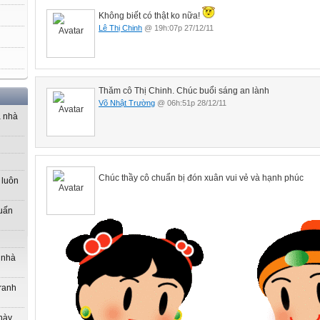
Không biết có thật ko nữa!
Lê Thị Chinh
@ 19h:07p 27/12/11
Thăm cô Thị Chinh. Chúc buổi sáng an lành
Võ Nhật Trường
@ 06h:51p 28/12/11
a nhà
Chúc thầy cô chuẩn bị đón xuân vui vẻ và hạnh phúc
 luôn
uấn
 nhà
tranh
này