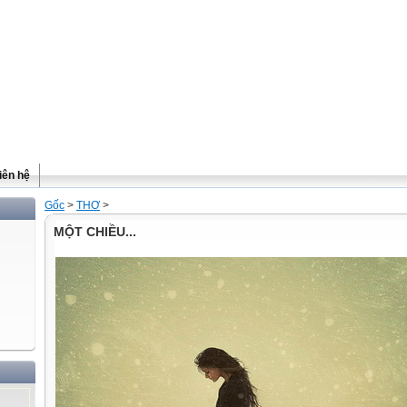
iên hệ
Gốc
>
THƠ
>
MỘT CHIỀU...