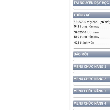
TÀI NGUYÊN DẠY HỌC
THỐNG KÊ
1955735
truy cập (
chi tiết
542
trong hôm nay
3902540
lượt xem
550
trong hôm nay
423
thành viên
BÁO MỚI
MENU CHỨC NĂNG 1
MENU CHỨC NĂNG 2
MENU CHỨC NĂNG 3
MENU CHỨC NĂNG 4