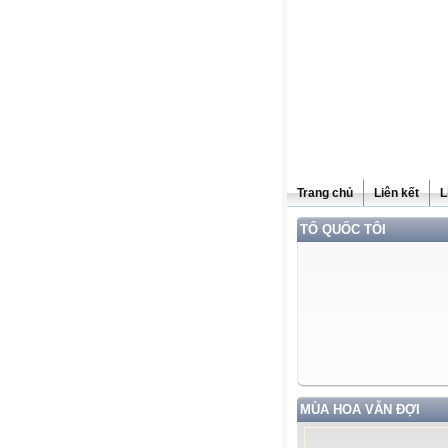
Trang chủ
Liên kết
L
TỔ QUỐC TÔI
MÙA HOA VẪN ĐỢI