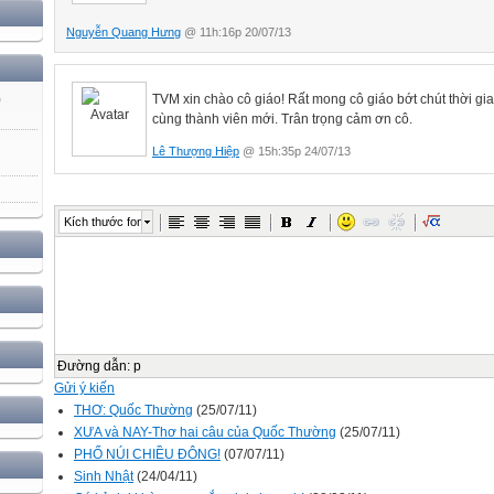
Nguyễn Quang Hưng
@ 11h:16p 20/07/13
TVM xin chào cô giáo! Rất mong cô giáo bớt chút thời gi
)
cùng thành viên mới. Trân trọng cảm ơn cô.
Lê Thượng Hiệp
@ 15h:35p 24/07/13
Kích thước font
Đường dẫn
:
p
Gửi ý kiến
THƠ: Quốc Thường
(25/07/11)
XƯA và NAY-Thơ hai câu của Quốc Thường
(25/07/11)
PHỐ NÚI CHIỀU ĐÔNG!
(07/07/11)
Sinh Nhật
(24/04/11)