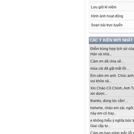
Lưu giữ kỉ niệm
Hình ảnh hoạt động
Soạn bài trực tuyến
CÁC Ý KIẾN MỚI NHẤT
Điểm trùng hợp lịch sử củ
Hán và nhà...
Cảm ơn đã chia sẽ...
mùa cải đã gặt mất rồi ...
Em cảm ơn anh. Chúc anh
vui khỏe và...
Xin Chào Cô Chinh, Anh T
xin được...
thanks, đúng lúc cần! ...
hehehe, chào em zái, ngôi
này em có hay...
e không hiểu ý nghĩa bức 
Giai cấp tư...
Cám ơn bạn mình mắc lỗi 