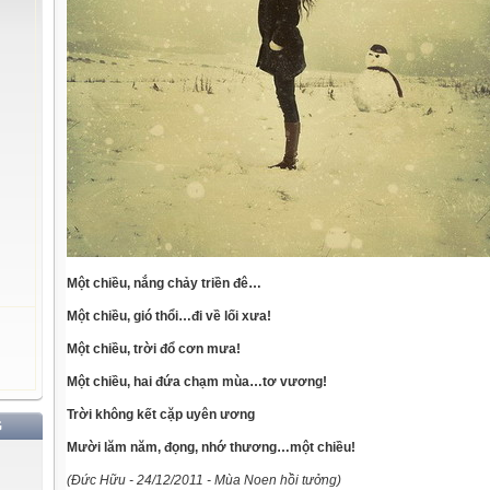
Một chiều, nắng chảy triền đê…
Một chiều, gió thổi…đi về lối xưa!
Một chiều, trời đổ cơn mưa!
Một chiều, hai đứa chạm mùa…tơ vương!
Trời không kết cặp uyên ương
G
Mười lăm năm, đọng, nhớ thương…một chiều!
(Đức Hữu - 24/12/2011 - Mùa Noen hồi tưởng)