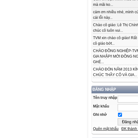
mà mãi ko...
cám ơn nhiều nhé, mình cứ
cái lỗi này...
Chào cô giáo: Lê Thị Chín
chúc cô luôn vui...
TVM xin chào cô giáo! Rấ
cô giáo bớt...
CHÀO ĐỒNG NGHIỆP-TVM
GIA NHẬP!! MỜI ĐỒNG N
GHÉ...
CHÀO ĐÓN NĂM 2013 KÍ
CHÚC THẦY CÔ VÀ GIA...
ĐĂNG NHẬP
Tên truy nhập
Mật khẩu
Ghi nhớ
Quên mật khẩu
ĐK thành 