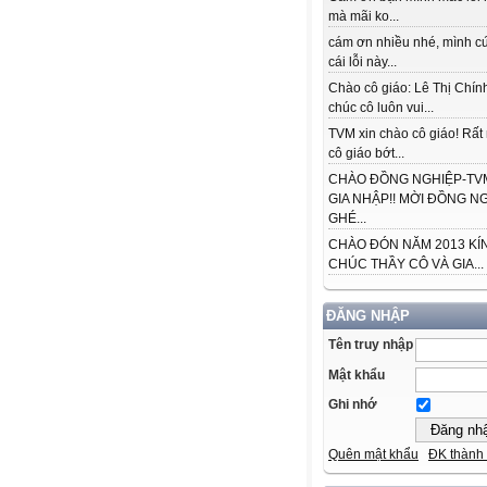
mà mãi ko...
cám ơn nhiều nhé, mình cứ
cái lỗi này...
Chào cô giáo: Lê Thị Chín
chúc cô luôn vui...
TVM xin chào cô giáo! Rấ
cô giáo bớt...
CHÀO ĐỒNG NGHIỆP-TVM
GIA NHẬP!! MỜI ĐỒNG N
GHÉ...
CHÀO ĐÓN NĂM 2013 KÍ
CHÚC THẦY CÔ VÀ GIA...
ĐĂNG NHẬP
Tên truy nhập
Mật khẩu
Ghi nhớ
Quên mật khẩu
ĐK thành 