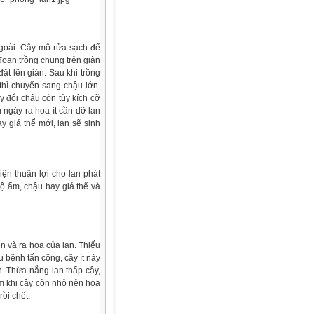
ngoài. Cây mô rửa sạch để
đoạn trồng chung trên giàn
ặt lên giàn. Sau khi trồng
thì chuyển sang chậu lớn.
 đổi chậu còn tùy kích cỡ
 ngày ra hoa ít cần dỡ lan
y giá thể mới, lan sẽ sinh
ện thuận lợi cho lan phát
độ ẩm, chậu hay giá thể và
ển và ra hoa của lan. Thiếu
 bệnh tấn công, cây ít nảy
. Thừa nắng lan thấp cây,
ớm khi cây còn nhỏ nên hoa
ồi chết.