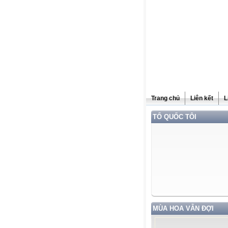
Trang chủ
Liên kết
L
TỔ QUỐC TÔI
MÙA HOA VẪN ĐỢI