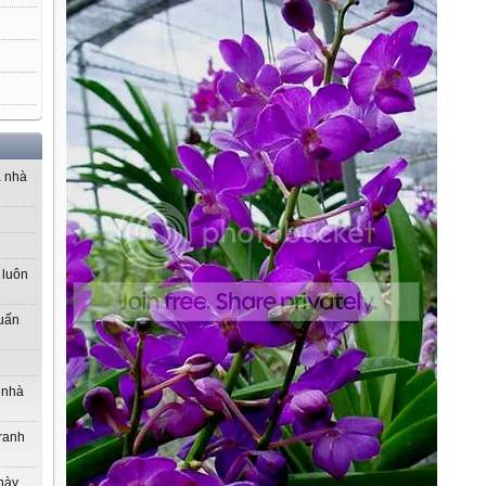
a nhà
 luôn
uấn
 nhà
tranh
này