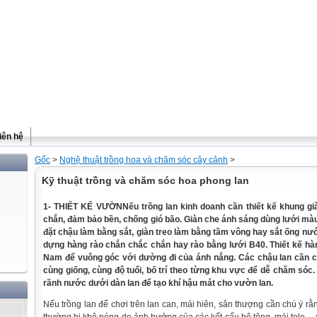
iên hệ
Gốc
>
Nghệ thuật trồng hoa và chăm sóc cây cảnh
>
Kỹ thuật trồng và chăm sóc hoa phong lan
1- THIẾT KẾ VƯỜNNếu trồng lan kinh doanh cần thiết kế khung gi
chắn, đảm bảo bền, chống gió bão. Giàn che ánh sáng dùng lưới mà
đặt chậu làm bằng sắt, giàn treo làm bằng tầm vông hay sắt ống n
dựng hàng rào chắn chắc chắn hay rào bằng lưới B40. Thiết kế h
Nam để vuông góc với dường đi của ánh nắng. Các chậu lan cần c
cùng giống, cùng độ tuổi, bố trí theo từng khu vực để dễ chăm sóc
rãnh nước dưới dàn lan để tạo khí hậu mát cho vườn lan.
Nếu trồng lan để chơi trên lan can, mái hiên, sân thượng cần chú ý rằn