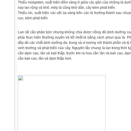
Thiếu molypden, xuất hiện đốm vàng ở giữa các gân của những lá dưới
này lan rộng và khô, mép lá cũng khô dần, cây kém phát triển.
Thiếu clo, xuất hiện các vệt úa vàng trên các lá trưởng thành sau chu
cọc, kém phát triển.
Lan rất cần phân bón nhưng không chịu được nồng độ dinh dưỡng cao
phải thực hiện thường xuyên và tốt nhất là bằng cách phun qua lá. P
đầy đủ các chất dinh dưỡng đa, trung và vi lượng với thành phần và tỷ 
sinh trưởng và phát triển của cây. Nguyên tắc chung là lan trong thời 
cần đạm cao, lân và kali thấp, trước khi ra hoa cần lân và kali cao, đạ
cần kali cao, lân và đạm thấp hơn.