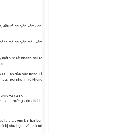
, đầu rễ chuyển xám đen,
ng sáng mà chuyển màu xám
y mất sức rất nhanh sau ra
gan.
á sau lan dần vào trong, lá
ra hoa, hoa nhỏ, màu không
agiê và can xi.
n, sinh trưởng của chồi bị
c lá già trong khi hai bên
 dễ bị sâu bệnh và khó nở