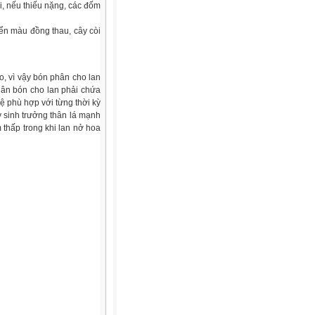
, nếu thiếu nặng, các đốm
yển màu đồng thau, cây còi
, vì vậy bón phân cho lan
hân bón cho lan phải chứa
lệ phù hợp với từng thời kỳ
kỳ sinh trưởng thân lá mạnh
m thấp trong khi lan nở hoa