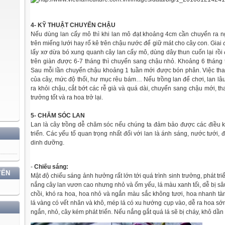
4- KỸ THUẬT CHUYỂN CHẬU
Nếu dùng lan cấy mô thì khi lan mô đạt khoảng 4cm cần chuyển ra 
trên miếng lưới hay rổ kê trên chậu nước để giữ mát cho cây con. Giai 
lấy xơ dừa bó xung quanh cây lan cấy mô, dùng dây thun cuốn lại rồi đ
trên giàn được 6-7 tháng thì chuyển sang chậu nhỏ. Khoảng 6 tháng 
Sau mỗi lần chuyển chậu khoảng 1 tuần mới được bón phân. Việc thay
của cây, mức độ thối, hư mục rêu bám… Nếu trồng lan để chơi, lan lâu
ra khỏi chậu, cắt bớt các rễ già và quá dài, chuyển sang chậu mới, tha
trưởng tốt và ra hoa trở lại.
5- CHĂM SÓC LAN
Lan là cây trồng dễ chăm sóc nếu chúng ta đảm bảo được các điều ki
triển. Các yếu tố quan trọng nhất đối với lan là ánh sáng, nước tưới, 
dinh dưỡng.
-
Chiếu sáng:
YẾN
Mật độ chiếu sáng ảnh hưởng rất lớn tới quá trình sinh trưởng, phát tri
nắng cây lan vươn cao nhưng nhỏ và ốm yếu, lá màu xanh tối, dễ bị sâu
chồi, khó ra hoa, hoa nhỏ và ngắn màu sắc không tươi, hoa nhanh tàn
lá vàng có vết nhăn và khô, mép lá có xu hướng cụp vào, dễ ra hoa s
ngắn, nhỏ, cây kém phát triển. Nếu nắng gắt quá lá sẽ bị cháy, khô dần r