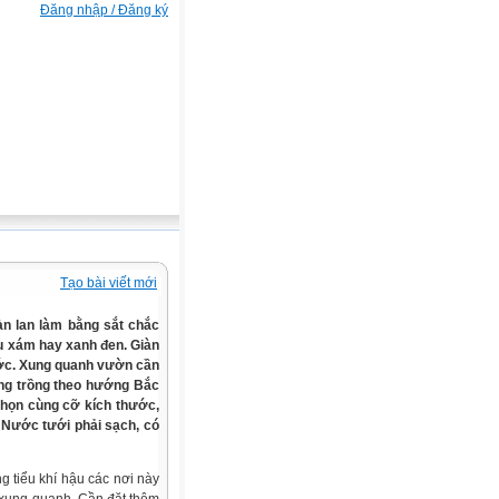
Đăng nhập / Đăng ký
Tạo bài viết mới
àn lan làm bằng sắt chắc
u xám hay xanh đen. Giàn
ước. Xung quanh vườn cần
àng trồng theo hướng Bắc
họn cùng cỡ kích thước,
. Nước tưới phải sạch, có
g tiểu khí hậu các nơi này