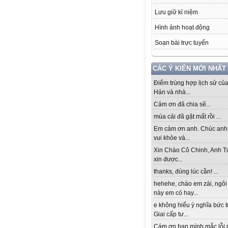
Lưu giữ kỉ niệm
Hình ảnh hoạt động
Soạn bài trực tuyến
CÁC Ý KIẾN MỚI NHẤT
Điểm trùng hợp lịch sử củ
Hán và nhà...
Cảm ơn đã chia sẽ...
mùa cải đã gặt mất rồi ...
Em cảm ơn anh. Chúc anh
vui khỏe và...
Xin Chào Cô Chinh, Anh T
xin được...
thanks, đúng lúc cần! ...
hehehe, chào em zái, ngôi
này em có hay...
e không hiểu ý nghĩa bức 
Giai cấp tư...
Cám ơn bạn mình mắc lỗi 