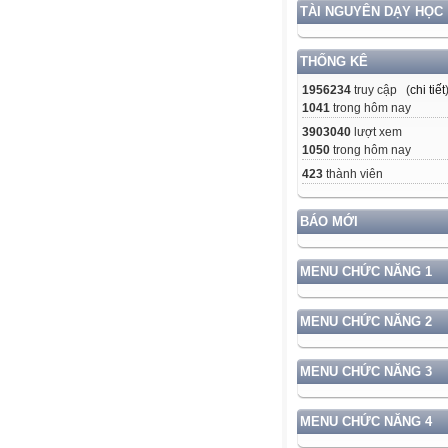
TÀI NGUYÊN DẠY HỌC
THỐNG KÊ
1956234
truy cập (
chi tiết
1041
trong hôm nay
3903040
lượt xem
1050
trong hôm nay
423
thành viên
BÁO MỚI
MENU CHỨC NĂNG 1
MENU CHỨC NĂNG 2
MENU CHỨC NĂNG 3
MENU CHỨC NĂNG 4