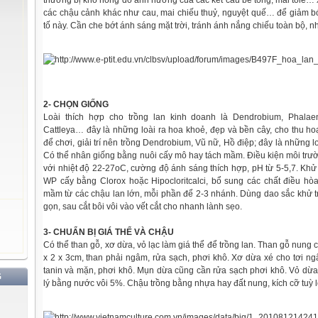
thường bị khô nóng do ảnh hưởng của các kết cấu bê tông, mái tole…
các chậu cảnh khác như cau, mai chiếu thuỷ, nguyệt quế… để giảm 
tố này. Cần che bớt ánh sáng mặt trời, tránh ánh nắng chiếu toàn bộ, nh
2- CHỌN GIỐNG
Loài thích hợp cho trồng lan kinh doanh là Dendrobium, Phalaen
Cattleya… đây là những loài ra hoa khoẻ, đẹp và bền cây, cho thu hoạ
để chơi, giải trí nên trồng Dendrobium, Vũ nữ, Hồ điệp; đây là những l
Có thể nhân giống bằng nuôi cấy mô hay tách mầm. Điều kiện môi trư
với nhiệt độ 22-27oC, cường độ ánh sáng thích hợp, pH từ 5-5,7. Khử
WP cấy bằng Clorox hoặc Hipocloritcalci, bổ sung các chất điều hòa
mầm từ các chậu lan lớn, mỗi phần để 2-3 nhánh. Dùng dao sắc khử tr
gọn, sau cắt bôi vôi vào vết cắt cho nhanh lành sẹo.
3- CHUẨN BỊ GIÁ THỂ VÀ CHẬU
Có thể than gỗ, xơ dừa, vỏ lạc làm giá thể để trồng lan. Than gỗ nung 
x 2 x 3cm, than phải ngâm, rửa sạch, phơi khô. Xơ dừa xé cho tơi n
tanin và mặn, phơi khô. Mụn dừa cũng cần rửa sạch phơi khô. Vỏ dừa 
G
lý bằng nước vôi 5%. Chậu trồng bằng nhựa hay đất nung, kích cỡ tuỳ lo