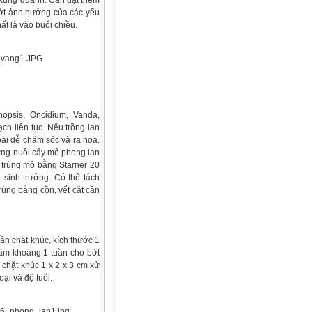
 xung quanh. Cần đặt thêm
bớt ảnh hưởng của các yếu
ất là vào buổi chiều.
opsis, Oncidium, Vanda,
ch liên tục. Nếu trồng lan
oài dễ chăm sóc và ra hoa.
ờng nuôi cấy mô phong lan
 trùng mô bằng Starner 20
 sinh trưởng. Có thể tách
ùng bằng cồn, vết cắt cần
cần chặt khúc, kích thước 1
gâm khoảng 1 tuần cho bớt
chặt khúc 1 x 2 x 3 cm xử
ại và độ tuổi.