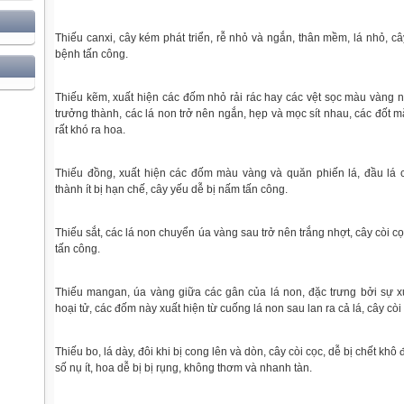
Thiếu canxi, cây kém phát triển, rễ nhỏ và ngắn, thân mềm, lá nhỏ, c
bệnh tấn công.
Thiếu kẽm, xuất hiện các đốm nhỏ rải rác hay các vệt sọc màu vàng n
trưởng thành, các lá non trở nên ngắn, hẹp và mọc sít nhau, các đốt mắ
rất khó ra hoa.
Thiếu đồng, xuất hiện các đốm màu vàng và quăn phiến lá, đầu lá 
thành ít bị hạn chế, cây yếu dễ bị nấm tấn công.
Thiếu sắt, các lá non chuyển úa vàng sau trở nên trắng nhợt, cây còi cọ
tấn công.
Thiếu mangan, úa vàng giữa các gân của lá non, đặc trưng bởi sự 
hoại tử, các đốm này xuất hiện từ cuống lá non sau lan ra cả lá, cây còi
Thiếu bo, lá dày, đôi khi bị cong lên và dòn, cây còi cọc, dễ bị chết khô 
số nụ ít, hoa dễ bị bị rụng, không thơm và nhanh tàn.