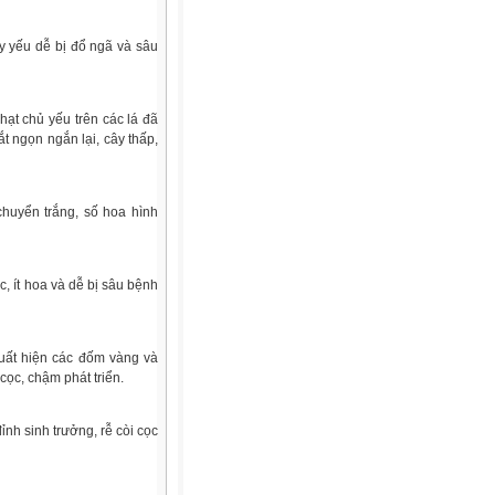
ây yếu dễ bị đổ ngã và sâu
hạt chủ yếu trên các lá đã
t ngọn ngắn lại, cây thấp,
chuyển trắng, số hoa hình
c, ít hoa và dễ bị sâu bệnh
xuất hiện các đốm vàng và
 cọc, chậm phát triển.
đỉnh sinh trưởng, rễ còi cọc