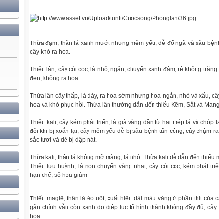
Thừa đạm, thân lá xanh mướt nhưng mềm yếu, dễ đổ ngã và sâu bệnh
)
cây khó ra hoa.
Thiếu lân, cây còi cọc, lá nhỏ, ngắn, chuyển xanh đậm, rễ không trắ
đen, không ra hoa.
Thừa lân cây thấp, lá dày, ra hoa sớm nhưng hoa ngắn, nhỏ và xấu, câ
hoa và khó phục hồi. Thừa lân thường dẫn đến thiếu Kẽm, Sắt và Man
Thiếu kali, cây kém phát triển, lá già vàng dần từ hai mép lá và chóp l
đôi khi bị xoắn lại, cây mềm yếu dễ bị sâu bệnh tấn công, cây chậm 
sắc tươi và dễ bị dập nát.
Thừa kali, thân lá không mỡ màng, lá nhỏ. Thừa kali dễ dẫn đến thiếu m
Thiếu lưu huỳnh, lá non chuyển vàng nhạt, cây còi cọc, kém phát triể
hạn chế, số hoa giảm.
Thiếu magiê, thân lá èo uột, xuất hiện dải màu vàng ở phần thịt của cá
gân chính vẫn còn xanh do diệp lục tố hình thành không đầy đủ, cây
hoa.