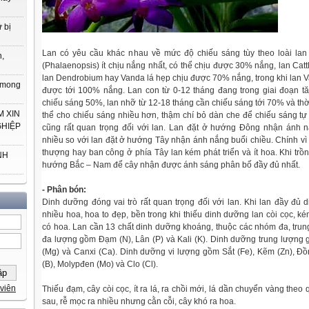
 bị
Lan có yêu cầu khác nhau về mức độ chiếu sáng tùy theo loài lan 
h,
(Phalaenopsis) ít chịu nắng nhất, có thể chịu được 30% nắng, lan Ca
lan Dendrobium hay Vanda lá hẹp chịu được 70% nắng, trong khi lan V
t mong
được tới 100% nắng. Lan con từ 0-12 tháng đang trong giai đoạn tă
chiếu sáng 50%, lan nhỡ từ 12-18 tháng cần chiếu sáng tới 70% và thời
 XIN
thể cho chiếu sáng nhiều hơn, thậm chí bỏ dàn che để chiếu sáng t
GHIỆP
cũng rất quan trọng đối với lan. Lan đặt ở hướng Đông nhận ánh n
nhiều so với lan đặt ở hướng Tây nhận ánh nắng buổi chiều. Chính vì 
thượng hay ban công ở phía Tây lan kém phát triển và ít hoa. Khi trồn
NH
hướng Bắc – Nam để cây nhận được ánh sáng phân bố đầy đủ nhất.
- Phân bón:
Dinh dưỡng đóng vai trò rất quan trọng đối với lan. Khi lan đầy đủ d
nhiều hoa, hoa to đẹp, bền trong khi thiếu dinh dưỡng lan còi cọc, kém
có hoa. Lan cần 13 chất dinh dưỡng khoáng, thuộc các nhóm đa, trun
đa lượng gồm Đạm (N), Lân (P) và Kali (K). Dinh dưỡng trung lượng
(Mg) và Canxi (Ca). Dinh dưỡng vi lượng gồm Sắt (Fe), Kẽm (Zn), Đ
(B), Molypđen (Mo) và Clo (Cl).
viên
Thiếu đạm, cây còi cọc, ít ra lá, ra chồi mới, lá dần chuyển vàng theo qu
sau, rễ mọc ra nhiều nhưng cằn cỗi, cây khó ra hoa.