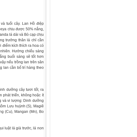
và tuổi cây. Lan Hồ điệp
ttleya chịu được 50% nắng,
anda lá dài và Bò cạp chịu
ng trưởng thân lá chỉ cần
 điểm kích thích ra hoa có
ự nhiên. Hướng chiếu sáng
ắng buổi sáng sẽ tốt hơn
vậy nếu trồng lan trên sân
g lan cần bố trí hàng theo
inh dưỡng cây tươi tốt, ra
 phát triển, không hoặc ít
g và vi lượng: Dinh dưỡng
 gồm Lưu huỳnh (S), Magiê
ồng (Cu), Mangan (Mn), Bo
i luật lá già trước, lá non