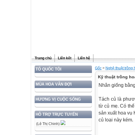
Trang chủ
Liên kết
Liên hệ
Gốc
>
Nghệ thuật trồng
TỔ QUỐC TÔI
Kỹ thuật trồng ho
MÙA HOA VẪN ĐỢI
Nhân giống bằng
Tách củ là phươ
HƯƠNG VỊ CUỘC SỐNG
từ củ mẹ. Có thể
sản xuất hoa vụ
HỖ TRỢ TRỰC TUYẾN
củ loại này kém.
(Lê Thị Chinh)