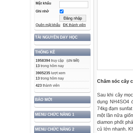
Mật khẩu
Ghi nhớ
Quên mật khẩu
ĐK thành viên
TÀI NGUYÊN DẠY HỌC
THỐNG KÊ
1958394
truy cập (
chi tiết
)
13
trong hôm nay
3905235
lượt xem
13
trong hôm nay
Chăm sóc cây c
423
thành viên
Sau khi cây mọc
BÁO MỚI
dụng NH4SO4 để
74kg đạm sunfat
MENU CHỨC NĂNG 1
một lần nữa giốn
diamon phốt phá
củ lớn nhanh. Kh
MENU CHỨC NĂNG 2