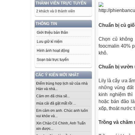
THÀNH VIÊN TRỰC TUYẾN
2 khách và 0 thành viên
THÔNG TIN
Chuẩn bị củ gi
Giới thiệu bản thân
Chọn củ không 
Lưu giữ kỉ niệm
foocmalin 40% ph
Hình ảnh hoạt động
khô.
Soạn bài trực tuyến
Chuẩn bị vườn
CÁC Ý KIẾN MỚI NHẤT
Lily là cây ưa ẩ
Điểm trùng hợp lịch sử của nhà
những vùng đất 
Hán và nhà...
kinh nghiệm thì
Cảm ơn đã chia sẽ...
hoặc bán đảo là
mùa cải đã gặt mất rồi ...
xốp, thoát nước t
Em cảm ơn anh. Chúc anh luôn
vui khỏe và...
Trồng và chăm 
Xin Chào Cô Chinh, Anh Tuấn
xin được...