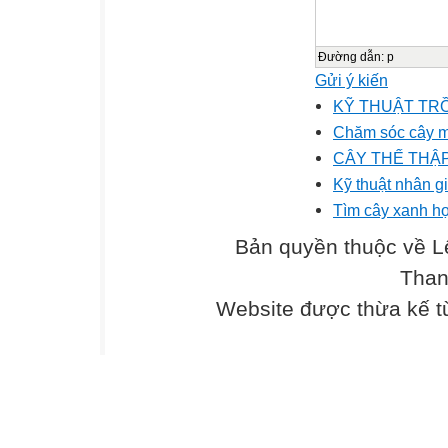
Đường dẫn
:
p
Gửi ý kiến
KỸ THUẬT TR
Chăm sóc cây m
CÂY THẾ THẬ
Kỹ thuật nhân g
Tìm cây xanh h
Bản quyền thuộc về L
Than
Website được thừa kế 