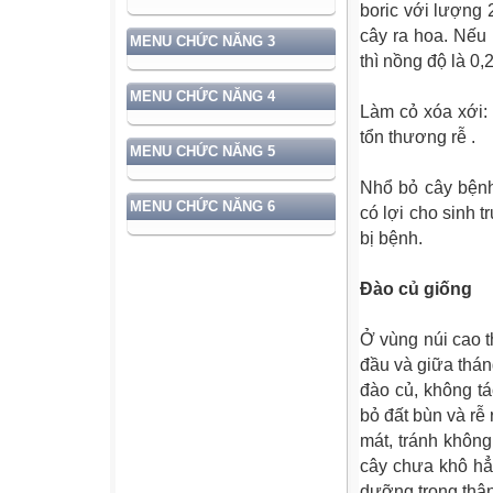
boric với lượng
cây ra hoa. Nếu
MENU CHỨC NĂNG 3
thì nồng độ là 0,
MENU CHỨC NĂNG 4
Làm cỏ xóa xới: 
tổn thương rễ .
MENU CHỨC NĂNG 5
Nhổ bỏ cây bệnh
MENU CHỨC NĂNG 6
có lợi cho sinh t
bị bệnh.
Đào củ giống
Ở vùng núi cao 
đầu và giữa thán
đào củ, không tá
bỏ đất bùn và rễ
mát, tránh khôn
cây chưa khô hẳ
dưỡng trong thân 