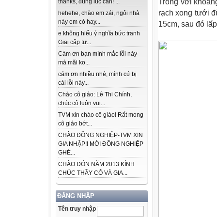
Trồng với khoản
thanks, đúng lúc cần! ...
rạch xong tưới đ
hehehe, chào em zái, ngôi nhà
này em có hay...
15cm, sau đó lấp
e không hiểu ý nghĩa bức tranh
Giai cấp tư...
Cám ơn bạn mình mắc lỗi này
mà mãi ko...
cám ơn nhiều nhé, mình cứ bị
cái lỗi này...
Chào cô giáo: Lê Thị Chính,
chúc cô luôn vui...
TVM xin chào cô giáo! Rất mong
cô giáo bớt...
CHÀO ĐỒNG NGHIỆP-TVM XIN
GIA NHẬP!! MỜI ĐỒNG NGHIỆP
GHÉ...
CHÀO ĐÓN NĂM 2013 KÍNH
CHÚC THẦY CÔ VÀ GIA...
ĐĂNG NHẬP
Tên truy nhập