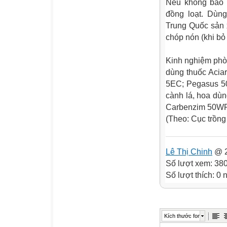
Nếu không bao h
đồng loạt. Dùn
Trung Quốc sản 
chóp nón (khi bỏ
Kinh nghiệm phòn
dùng thuốc Acia
5EC; Pegasus 50
cành lá, hoa dù
Carbenzim 50WP
(Theo: Cục trồng 
Lê Thị Chinh
@ 2
Số lượt xem: 38
Số lượt thích: 0
Kích thước font