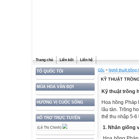
Trang chủ
Liên kết
Liên hệ
Gốc
>
Nghệ thuật trồng
TỔ QUỐC TÔI
KỸ THUẬT TRỒN
MÙA HOA VẪN ĐỢI
Kỹ thuật trồng
Hoa hồng Pháp là
HƯƠNG VỊ CUỘC SỐNG
lâu tàn. Trồng h
thể thu nhập 5-6
HỖ TRỢ TRỰC TUYẾN
1. Nhân giống v
(Lê Thị Chinh)
Hoa hồng Pháp