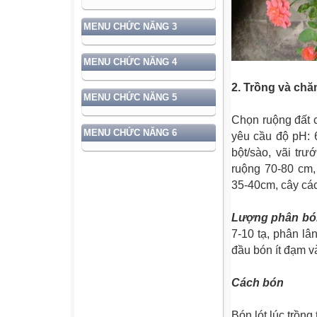
MENU CHỨC NĂNG 3
MENU CHỨC NĂNG 4
2. Trồng và ch
MENU CHỨC NĂNG 5
Chọn ruộng đất c
MENU CHỨC NĂNG 6
yêu cầu độ pH: 
bột/sào, vãi trư
ruộng 70-80 cm,
35-40cm, cây cá
Lượng phân bón
7-10 tạ, phân lâ
đầu bón ít đạm v
Cách bón
Bón lót lúc trồn