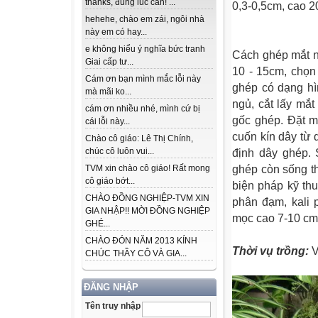
thanks, đúng lúc cần! ...
0,3-0,5cm, cao 2
hehehe, chào em zái, ngôi nhà
này em có hay...
e không hiểu ý nghĩa bức tranh
Cách ghép mắt n
Giai cấp tư...
10 - 15cm, chọn
Cám ơn bạn mình mắc lỗi này
ghép có dạng hì
mà mãi ko...
ngủ, cắt lấy mắ
cám ơn nhiều nhé, mình cứ bị
gốc ghép. Đặt m
cái lỗi này...
cuốn kín dây từ 
Chào cô giáo: Lê Thị Chính,
chúc cô luôn vui...
định dây ghép. 
TVM xin chào cô giáo! Rất mong
ghép còn sống th
cô giáo bớt...
biện pháp kỹ th
CHÀO ĐỒNG NGHIỆP-TVM XIN
phân đạm, kali 
GIA NHẬP!! MỜI ĐỒNG NGHIỆP
mọc cao 7-10 cm 
GHÉ...
CHÀO ĐÓN NĂM 2013 KÍNH
Thời vụ trồng:
V
CHÚC THẦY CÔ VÀ GIA...
ĐĂNG NHẬP
Tên truy nhập