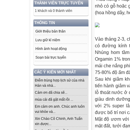
THÀNH VIÊN TRỰC TUYẾN
nhỏ có gỗ hoặc 
1 khách và 0 thành viên
(hoa hồng dây, h
THÔNG TIN
Giới thiệu bản thân
Vào tháng 2-3, c
Lưu giữ kỉ niệm
có đường kính 
Hình ảnh hoạt động
Nhúng hom tầm x
Soạn bài trực tuyến
Orgamin 1% trong
mái che nắng phí
CÁC Ý KIẾN MỚI NHẤT
75-80% độ ẩm đất
Sau khi giâm kh
Điểm trùng hợp lịch sử của nhà
tiến hành giâm 
Hán và nhà...
lỗ thoát nước ở 
Cảm ơn đã chia sẽ...
giàu dinh dưỡng
mùa cải đã gặt mất rồi ...
với 2% super 
Em cảm ơn anh. Chúc anh luôn
vui khỏe và...
được bố trí nơi 
Xin Chào Cô Chinh, Anh Tuấn
Mật độ ươm với 
xin được...
mặt đất, tưới đ