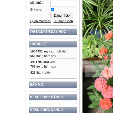
Mật khẩu
Ghi nhớ
Quên mật khẩu
ĐK thành viên
TÀI NGUYÊN DẠY HỌC
THỐNG KÊ
1954931
truy cập (
chi tiết
)
668
trong hôm nay
3901700
lượt xem
707
trong hôm nay
423
thành viên
BÁO MỚI
MENU CHỨC NĂNG 1
MENU CHỨC NĂNG 2