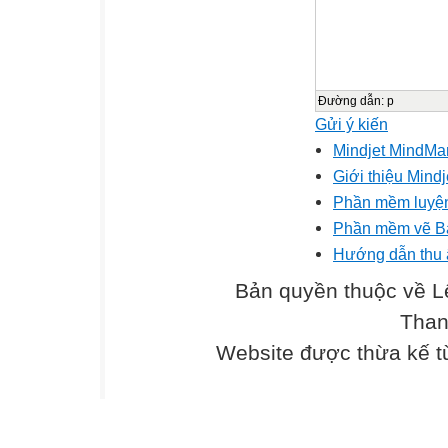
Đường dẫn
:
p
Gửi ý kiến
Mindjet MindMa
Giới thiệu Mind
Phần mềm luyện
Phần mềm vẽ Bả
Hướng dẫn thu 
Bản quyền thuộc về L
Than
Website được thừa kế 