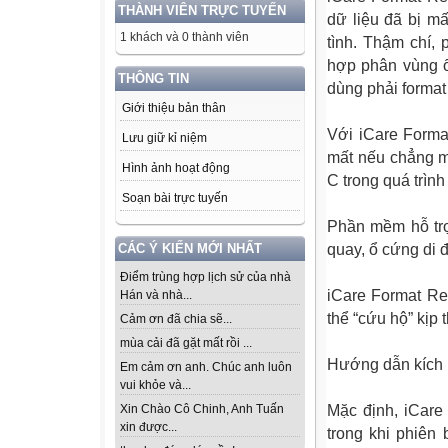
THÀNH VIÊN TRỰC TUYẾN
dữ liệu đã bị mấ
1 khách và 0 thành viên
tình. Thậm chí,
hợp phân vùng ổ 
THÔNG TIN
dùng phải format
Giới thiệu bản thân
Với iCare Forma
Lưu giữ kỉ niệm
mất nếu chẳng m
Hình ảnh hoạt động
C trong quá trình
Soạn bài trực tuyến
Phần mềm hỗ trợ
CÁC Ý KIẾN MỚI NHẤT
quay, ổ cứng di đ
Điểm trùng hợp lịch sử của nhà
iCare Format Re
Hán và nhà...
thể “cứu hộ” kịp
Cảm ơn đã chia sẽ...
mùa cải đã gặt mất rồi ...
Hướng dẫn kích
Em cảm ơn anh. Chúc anh luôn
vui khỏe và...
Xin Chào Cô Chinh, Anh Tuấn
Mặc định, iCare
xin được...
trong khi phiên