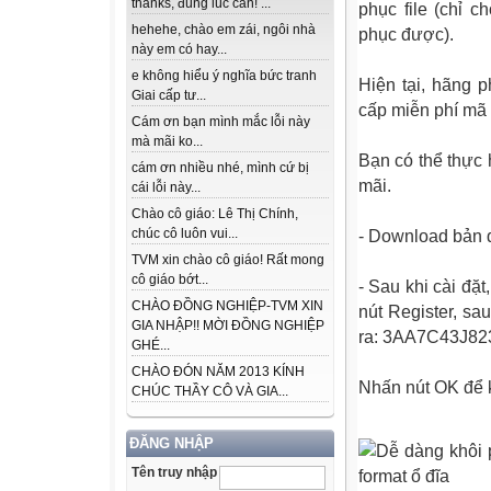
thanks, đúng lúc cần! ...
phục file (chỉ c
hehehe, chào em zái, ngôi nhà
phục được).
này em có hay...
e không hiểu ý nghĩa bức tranh
Hiện tại, hãng 
Giai cấp tư...
cấp miễn phí mã
Cám ơn bạn mình mắc lỗi này
mà mãi ko...
Bạn có thể thực
cám ơn nhiều nhé, mình cứ bị
mãi.
cái lỗi này...
Chào cô giáo: Lê Thị Chính,
chúc cô luôn vui...
- Download bản 
TVM xin chào cô giáo! Rất mong
cô giáo bớt...
- Sau khi cài đặ
CHÀO ĐỒNG NGHIỆP-TVM XIN
nút Register, s
GIA NHẬP!! MỜI ĐỒNG NGHIỆP
ra:
3AA7C43J8
GHÉ...
CHÀO ĐÓN NĂM 2013 KÍNH
Nhấn nút OK để 
CHÚC THẦY CÔ VÀ GIA...
ĐĂNG NHẬP
Tên truy nhập