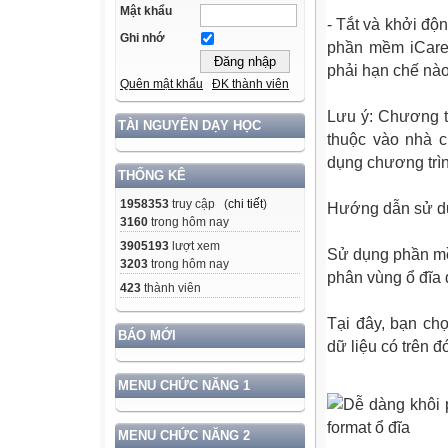
Mật khẩu
- Tắt và khởi độ
Ghi nhớ
phần mềm iCare
phải hạn chế nào
Quên mật khẩu
ĐK thành viên
Lưu ý: Chương tr
TÀI NGUYÊN DẠY HỌC
thuộc vào nhà c
dụng chương trì
THỐNG KÊ
1958353
truy cập (
chi tiết
)
Hướng dẫn sử d
3160
trong hôm nay
3905193
lượt xem
Sử dụng phần mềm
3203
trong hôm nay
phân vùng ổ đĩa 
423
thành viên
Tại đây, bạn ch
BÁO MỚI
dữ liệu có trên đ
MENU CHỨC NĂNG 1
MENU CHỨC NĂNG 2