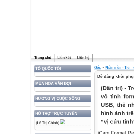
Trang chủ
Liên kết
Liên hệ
Gốc
>
Phần mềm- Tiện í
TỔ QUỐC TÔI
Dễ dàng khôi phục
MÙA HOA VẪN ĐỢI
(Dân trí) - 
vô tình fo
HƯƠNG VỊ CUỘC SỐNG
USB, thẻ nh
hình ảnh tr
HỖ TRỢ TRỰC TUYẾN
“vị cứu tin
(Lê Thị Chinh)
iCare Format Re