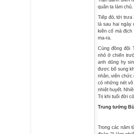
quân ta làm chủ.
Tiếp đó, tới trư
là sau hai ngày
kiên cố mà địch 
ma-ra.
Cùng đồng đội T
nhỏ ở chiến trư
anh dũng hy sin
được bổ sung khá
nhân, viên chức
có những nét vô 
nhiệt huyết. Nhi
Trị khi tuổi đời c
Trung tướng Bù
Trong các năm t