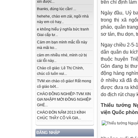
xin được...
trên chỉ định làm
thanks, đúng lúc cần! ...
Ngày đầu, Uỷ ba
hehehe, chào em zái, ngôi nhà
trong thị xã ng
này em có hay...
pháo, quân tran
e không hiểu ý nghĩa bức tranh
sơ tán, thu dọn,
Giai cấp tư...
Cám ơn bạn mình mắc lỗi này
Ngay chiều 2-5-1
mà mãi ko...
dân quân du kíc
cám ơn nhiều nhé, mình cứ bị
thuộc huyện Tri
cái lỗi này...
Gòn đang bị thư
Chào cô giáo: Lê Thị Chính,
động hàng nghìn
chúc cô luôn vui...
ở nhiều xã đã đ
TVM xin chào cô giáo! Rất mong
cô giáo bớt...
được đưa ra khỏi
CHÀO ĐỒNG NGHIỆP-TVM XIN
do địch rút chạy
GIA NHẬP!! MỜI ĐỒNG NGHIỆP
Thiếu tướng N
GHÉ...
viện Quốc phò
CHÀO ĐÓN NĂM 2013 KÍNH
CHÚC THẦY CÔ VÀ GIA...
ĐĂNG NHẬP