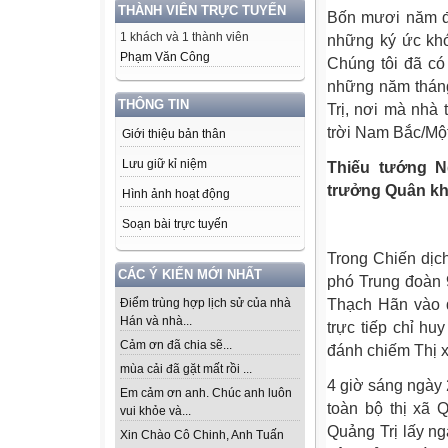
THÀNH VIÊN TRỰC TUYẾN
Bốn mươi năm đã
1 khách và 1 thành viên
những ký ức khó
Phạm Văn Công
Chúng tôi đã có
những năm tháng
THÔNG TIN
Trị, nơi mà nhà
trời Nam Bắc/Một
Giới thiệu bản thân
Lưu giữ kỉ niệm
Thiếu tướng 
trưởng Quân kh
Hình ảnh hoạt động
Soạn bài trực tuyến
Trong Chiến dịc
CÁC Ý KIẾN MỚI NHẤT
phó Trung đoàn 
Điểm trùng hợp lịch sử của nhà
Thạch Hãn vào đ
Hán và nhà...
trực tiếp chỉ hu
Cảm ơn đã chia sẽ...
đánh chiếm Thị x
mùa cải đã gặt mất rồi ...
4 giờ sáng ngày 
Em cảm ơn anh. Chúc anh luôn
toàn bộ thị xã 
vui khỏe và...
Quảng Trị lấy ng
Xin Chào Cô Chinh, Anh Tuấn