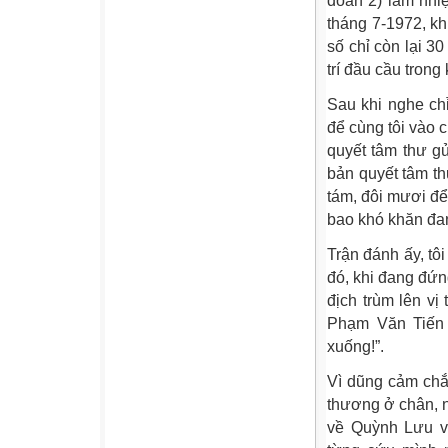
đoàn 2) làm nhi
tháng 7-1972, khi
số chỉ còn lại 3
trí đầu cầu tron
Sau khi nghe ch
để cùng tôi vào c
quyết tâm thư gử
bản quyết tâm th
tám, đôi mươi để
bao khó khăn đa
Trận đánh ấy, tô
đó, khi đang đứn
địch trùm lên vị
Phạm Văn Tiến đ
xuống!”.
Vì dũng cảm chắn
thương ở chân, n
về Quỳnh Lưu v