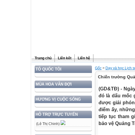
Trang chủ
Liên kết
Liên hệ
Gốc
>
Dạy và học Lịch 
TỔ QUỐC TÔI
Chiến trường Quả
MÙA HOA VẪN ĐỢI
(GD&TĐ) - Ngày 
đó là dấu mốc 
HƯƠNG VỊ CUỘC SỐNG
được giải phón
điểm ấy, những 
HỖ TRỢ TRỰC TUYẾN
tiếp tục tham 
bảo vệ Quảng Tr
(Lê Thị Chinh)