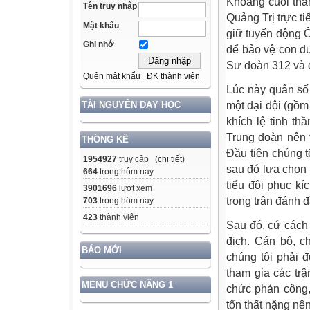
Khoảng cuối thá
Tên truy nhập
Quảng Trị trực t
Mật khẩu
giữ tuyến động 
Ghi nhớ
để bảo vệ con đư
Sư đoàn 312 và đ
Quên mật khẩu
ĐK thành viên
Lúc này quân số 
một đại đội (gồm
TÀI NGUYÊN DẠY HỌC
khích lệ tinh th
Trung đoàn nên 
THỐNG KÊ
Đầu tiên chúng t
1954927
truy cập (
chi tiết
)
sau đó lựa chọn 
664
trong hôm nay
tiểu đội phục k
3901696
lượt xem
trong trận đánh đ
703
trong hôm nay
423
thành viên
Sau đó, cứ cách 
địch. Cán bộ, c
BÁO MỚI
chúng tôi phải 
tham gia các tr
MENU CHỨC NĂNG 1
chức phản công,
tổn thất nặng nê