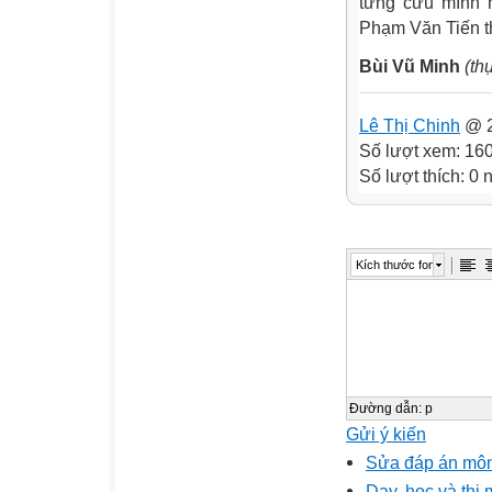
từng cứu mình 
Phạm Văn Tiến t
Bùi Vũ Minh
(th
Lê Thị Chinh
@ 2
Số lượt xem: 16
Số lượt thích: 0
Kích thước font
Đường dẫn
:
p
Gửi ý kiến
Sửa đáp án môn s
Dạy, học và thi 