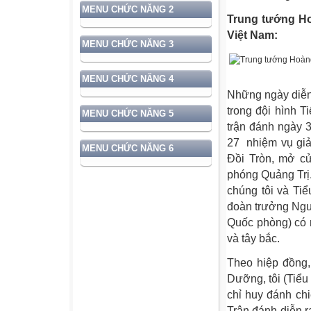
MENU CHỨC NĂNG 2
Trung tướng H
Việt Nam:
MENU CHỨC NĂNG 3
MENU CHỨC NĂNG 4
Những ngày diễn 
trong đội hình T
MENU CHỨC NĂNG 5
trận đánh ngày 3
27 nhiệm vụ giả
MENU CHỨC NĂNG 6
Đồi Tròn, mở cử
phóng Quảng Trị.
chúng tôi và Ti
đoàn trưởng Ngu
Quốc phòng) có n
và tây bắc.
Theo hiệp đồng,
Dưỡng, tôi (Tiểu
chỉ huy đánh ch
Trận đánh diễn r