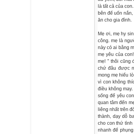
là tất cả của con
bên để uốn nắn,
ăn cho gia đình.
Mẹ ơi, mẹ hy si
công. mẹ là ngườ
này có ai bằng m
mẹ yêu của con!
mẹ! ” thôi cũng
chứ đâu được n
mong mẹ hiểu lò
vì con không th
điều không may.
sống để yêu con
quan tâm đến mẹ,
liêng nhất trên 
thành, dạy dỗ b
cho con thứ tìn
nhanh để phụng 