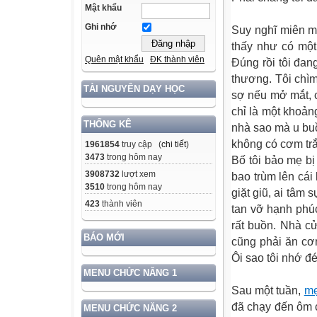
Mật khẩu
Ghi nhớ
Suy nghĩ miên m
thấy như có một
Quên mật khẩu
ĐK thành viên
Đúng rồi tôi đa
thương. Tôi chìm
TÀI NGUYÊN DẠY HỌC
sợ nếu mở mắt, c
chỉ là một khoản
THỐNG KÊ
nhà sao mà u buồn
không có cơm trắ
1961854
truy cập (
chi tiết
)
3473
trong hôm nay
Bố tôi bảo mẹ bị
3908732
lượt xem
bao trùm lên cái
3510
trong hôm nay
giặt giũ, ai tâm 
423
thành viên
tan vỡ hạnh phúc
rất buồn. Nhà c
BÁO MỚI
cũng phải ăn cơm
Ôi sao tôi nhớ đ
MENU CHỨC NĂNG 1
Sau một tuần,
m
đã chạy đến ôm c
MENU CHỨC NĂNG 2