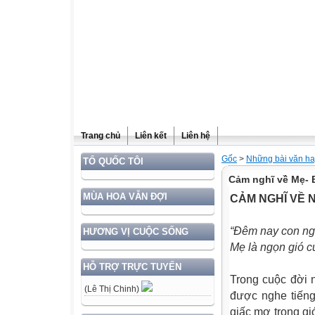
Trang chủ
Liên kết
Liên hệ
Gốc
>
Những bài văn ha
TỔ QUỐC TÔI
Cảm nghĩ về Mẹ- 
MÙA HOA VẪN ĐỢI
CẢM NGHĨ VỀ 
“Đêm nay con ngủ
HƯƠNG VỊ CUỘC SỐNG
Mẹ là ngọn gió c
HỖ TRỢ TRỰC TUYẾN
Trong cuộc đời n
(Lê Thị Chinh)
được nghe tiếng
giấc mơ trong gi