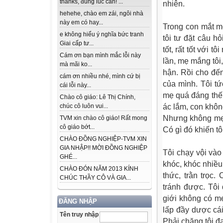
thanks, đúng lúc cần! ...
nhiên.
hehehe, chào em zái, ngôi nhà
này em có hay...
Trong con mắt m
e không hiểu ý nghĩa bức tranh
tôi tư đặt câu h
Giai cấp tư...
tốt, rất tốt với 
Cám ơn bạn mình mắc lỗi này
lần, mẹ mắng tôi,
mà mãi ko...
hận. Rồi cho đế
cám ơn nhiều nhé, mình cứ bị
của mình. Tôi tứ
cái lỗi này...
mẹ quá đáng thế
Chào cô giáo: Lê Thị Chính,
chúc cô luôn vui...
ác lắm, con khôn
Nhưng không mẹ 
TVM xin chào cô giáo! Rất mong
cô giáo bớt...
Có gì đó khiến t
CHÀO ĐỒNG NGHIỆP-TVM XIN
GIA NHẬP!! MỜI ĐỒNG NGHIỆP
Tôi chạy vội và
GHÉ...
khóc, khóc nhiều
CHÀO ĐÓN NĂM 2013 KÍNH
thức, trằn trọc
CHÚC THẦY CÔ VÀ GIA...
tránh được. Tôi
giới không có m
ĐĂNG NHẬP
lấp đầy dược cái
Tên truy nhập
Phải chăng tôi 