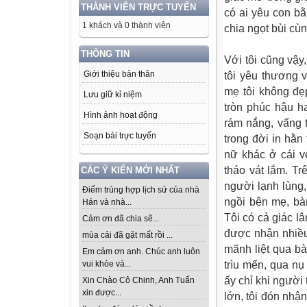
THÀNH VIÊN TRỰC TUYẾN
có ai yêu con bằ
1 khách và 0 thành viên
chia ngọt bùi cù
THÔNG TIN
Với tôi cũng vậy
Giới thiệu bản thân
tôi yêu thương 
mẹ tôi không đẹ
Lưu giữ kỉ niệm
tròn phúc hậu 
Hình ảnh hoạt động
rám nắng, vấng 
Soạn bài trực tuyến
trong đời in hằ
nữ khác ở cái v
tháo vát lắm. T
CÁC Ý KIẾN MỚI NHẤT
người lạnh lùng,
Điểm trùng hợp lịch sử của nhà
ngồi bên mẹ, bàn
Hán và nhà...
Tôi có cả giác l
Cảm ơn đã chia sẽ...
được nhận nhiề
mùa cải đã gặt mất rồi ...
mãnh liệt qua bà
Em cảm ơn anh. Chúc anh luôn
vui khỏe và...
trìu mến, qua nụ
ấy chỉ khi người
Xin Chào Cô Chinh, Anh Tuấn
xin được...
lớn, tôi đón nhậ