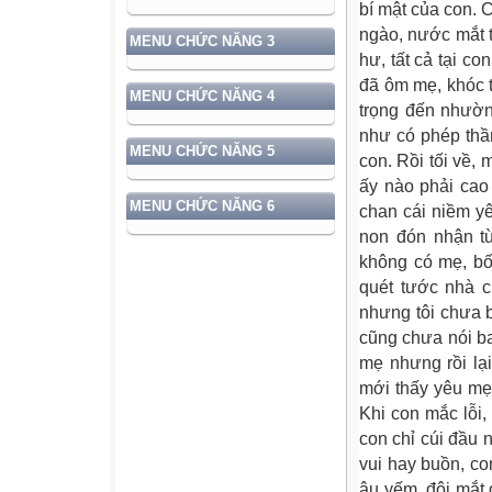
bí mật của con. 
ngào, nước mắt tu
MENU CHỨC NĂNG 3
hư, tất cả tại co
đã ôm mẹ, khóc t
MENU CHỨC NĂNG 4
trọng đến nhườn
như có phép thầ
MENU CHỨC NĂNG 5
con. Rồi tối về,
ấy nào phải cao
MENU CHỨC NĂNG 6
chan cái niềm y
non đón nhận t
không có mẹ, bố 
quét tước nhà c
nhưng tôi chưa 
cũng chưa nói bao
mẹ nhưng rồi lại
mới thấy yêu mẹ
Khi con mắc lỗi
con chỉ cúi đầu 
vui hay buồn, c
âu yếm, đôi mắt 