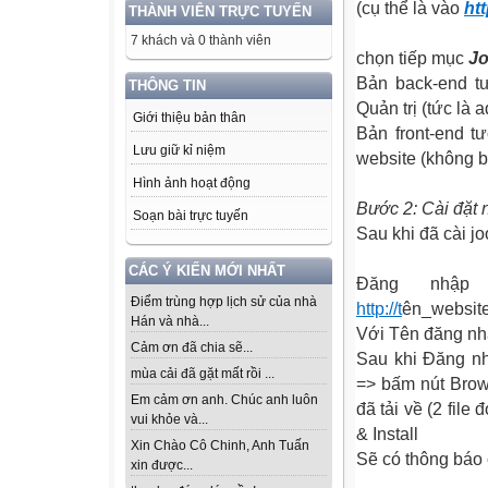
(cụ thể là vào
htt
THÀNH VIÊN TRỰC TUYẾN
7 khách và 0 thành viên
chọn tiếp mục
Jo
Bản back-end t
THÔNG TIN
Quản trị (tức là 
Giới thiệu bản thân
Bản front-end t
Lưu giữ kỉ niệm
website (không b
Hình ảnh hoạt động
Bước 2: Cài đặt 
Soạn bài trực tuyến
Sau khi đã cài j
CÁC Ý KIẾN MỚI NHẤT
Đăng nhập
Điểm trùng hợp lịch sử của nhà
http://t
ên_website
Hán và nhà...
Với Tên đăng nhậ
Cảm ơn đã chia sẽ...
Sau khi Đăng nh
mùa cải đã gặt mất rồi ...
=> bấm nút Brows
Em cảm ơn anh. Chúc anh luôn
đã tải về (2 file
vui khỏe và...
& Install
Xin Chào Cô Chinh, Anh Tuấn
Sẽ có thông báo 
xin được...