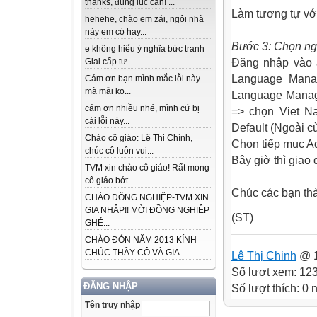
thanks, đúng lúc cần! ...
Làm tương tự với 
hehehe, chào em zái, ngôi nhà
này em có hay...
Bước 3: Chọn ng
e không hiểu ý nghĩa bức tranh
Giai cấp tư...
Đăng nhập vào 
Language Mana
Cám ơn bạn mình mắc lỗi này
mà mãi ko...
Language Manage
cám ơn nhiều nhé, mình cứ bị
=> chọn Viet N
cái lỗi này...
Default (Ngoài 
Chào cô giáo: Lê Thị Chính,
Chọn tiếp mục Ad
chúc cô luôn vui...
Bây giờ thì giao 
TVM xin chào cô giáo! Rất mong
cô giáo bớt...
Chúc các bạn th
CHÀO ĐỒNG NGHIỆP-TVM XIN
GIA NHẬP!! MỜI ĐỒNG NGHIỆP
(ST)
GHÉ...
CHÀO ĐÓN NĂM 2013 KÍNH
CHÚC THẦY CÔ VÀ GIA...
Lê Thị Chinh
@ 1
Số lượt xem: 12
ĐĂNG NHẬP
Số lượt thích: 0
Tên truy nhập