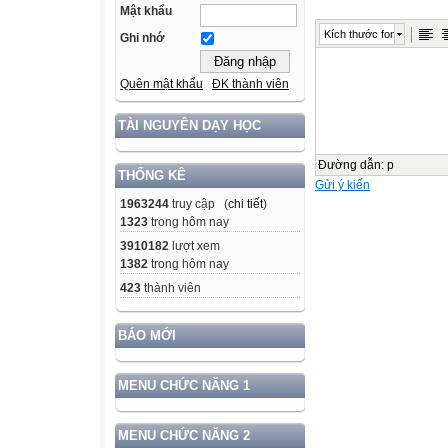
Mật khẩu
Kích thước font
Ghi nhớ
Quên mật khẩu
ĐK thành viên
TÀI NGUYÊN DẠY HỌC
Đường dẫn
:
p
THỐNG KÊ
Gửi ý kiến
1963244
truy cập (
chi tiết
)
1323
trong hôm nay
3910182
lượt xem
1382
trong hôm nay
423
thành viên
BÁO MỚI
MENU CHỨC NĂNG 1
MENU CHỨC NĂNG 2