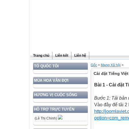
Trang chủ
Liên kết
Liên hệ
Gốc
>
Mạng Xã hội
>
TỔ QUỐC TÔI
Cài đặt Tiếng Việt
MÙA HOA VẪN ĐỢI
Bài 1 - Cài đặt T
HƯƠNG VỊ CUỘC SỐNG
Bước 1: Tải bản 
Vào đây để tải 2
HỖ TRỢ TRỰC TUYẾN
http://joomlaviet
option=com_rem
(Lê Thị Chinh)