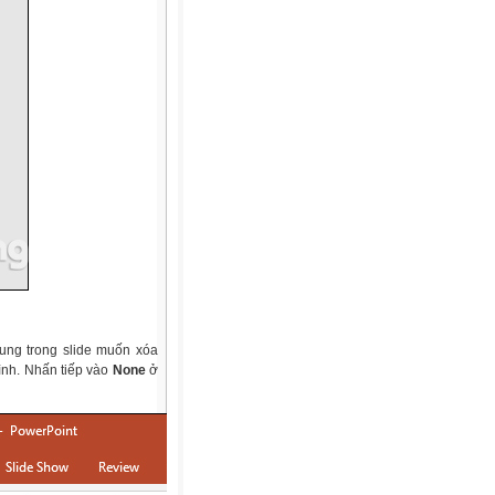
ung trong slide muốn xóa
ình. Nhấn tiếp vào
None
ở