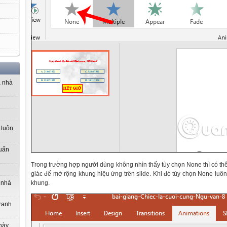
a nhà
 luôn
uấn
Trong trường hợp người dùng không nhìn thấy tùy chọn None thì có th
giác để mở rộng khung hiệu ứng trên slide. Khi đó tùy chọn None luôn
 nhà
khung.
tranh
này