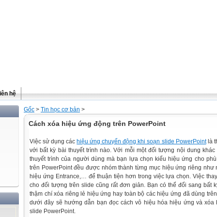
iên hệ
Gốc
>
Tin học cơ bản
>
Cách xóa hiệu ứng động trên PowerPoint
Việc sử dụng các
hiệu ứng chuyển động khi soạn slide PowerPoint
là t
với bất kỳ bài thuyết trình nào. Với mỗi một đối tượng nội dung khá
thuyết trình của người dùng mà bạn lựa chọn kiểu hiệu ứng cho ph
trên PowerPoint đều được nhóm thành từng mục hiệu ứng riêng như 
hiệu ứng Entrance,… để thuận tiện hơn trong việc lựa chọn. Việc tha
cho đối tượng trên slide cũng rất đơn giản. Bạn có thể đổi sang bất
thậm chí xóa riêng lẻ hiệu ứng hay toàn bộ các hiệu ứng đã dùng trên 
dưới đây sẽ hướng dẫn bạn đọc cách vô hiệu hóa hiệu ứng và xóa 
slide PowerPoint.