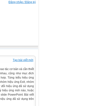
Đăng nhập / Đăng ký
Tạo bài viết mới
hao tác cơ bản và cần thiết
c nhau, cũng như mục đích
ù hợp. Từng kiểu hiệu ứng
nhóm hiệu ứng Exit, nhóm
y đổi hiệu ứng đã sử dụng
 kỳ hiệu ứng mới nào, hoặc
slide PowerPoint. Bài viết
hiệu ứng đã sử dụng trên