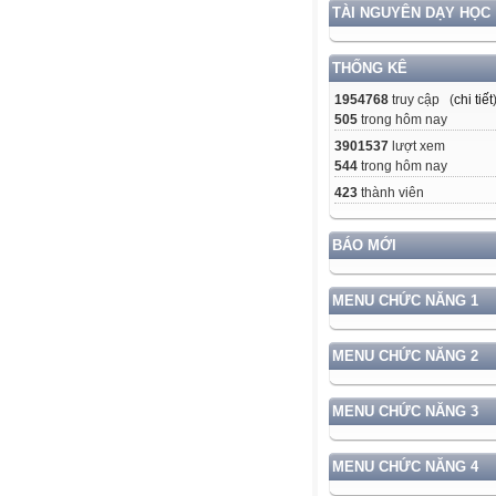
TÀI NGUYÊN DẠY HỌC
THỐNG KÊ
1954768
truy cập (
chi tiết
505
trong hôm nay
3901537
lượt xem
544
trong hôm nay
423
thành viên
BÁO MỚI
MENU CHỨC NĂNG 1
MENU CHỨC NĂNG 2
MENU CHỨC NĂNG 3
MENU CHỨC NĂNG 4