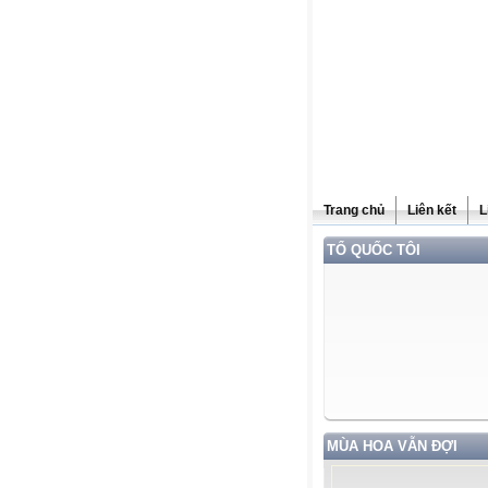
Trang chủ
Liên kết
L
TỔ QUỐC TÔI
MÙA HOA VẪN ĐỢI