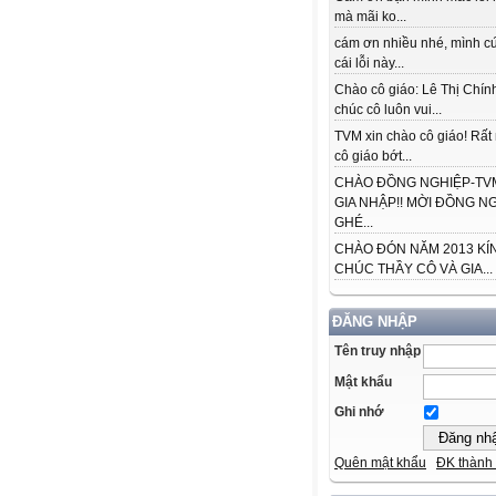
mà mãi ko...
cám ơn nhiều nhé, mình cứ
cái lỗi này...
Chào cô giáo: Lê Thị Chín
chúc cô luôn vui...
TVM xin chào cô giáo! Rấ
cô giáo bớt...
CHÀO ĐỒNG NGHIỆP-TVM
GIA NHẬP!! MỜI ĐỒNG N
GHÉ...
CHÀO ĐÓN NĂM 2013 KÍ
CHÚC THẦY CÔ VÀ GIA...
ĐĂNG NHẬP
Tên truy nhập
Mật khẩu
Ghi nhớ
Quên mật khẩu
ĐK thành 