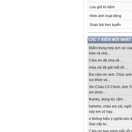
Lưu giữ kỉ niệm
Hình ảnh hoạt động
Soạn bài trực tuyến
CÁC Ý KIẾN MỚI NHẤT
Điểm trùng hợp lịch sử củ
Hán và nhà...
Cảm ơn đã chia sẽ...
mùa cải đã gặt mất rồi ...
Em cảm ơn anh. Chúc anh
vui khỏe và...
Xin Chào Cô Chinh, Anh T
xin được...
thanks, đúng lúc cần! ...
hehehe, chào em zái, ngôi
này em có hay...
e không hiểu ý nghĩa bức 
Giai cấp tư...
Cám ơn bạn mình mắc lỗi 