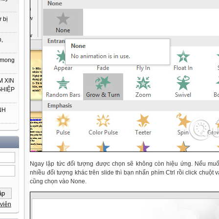
 bị
h,
t mong
 XIN
GHIỆP
NH
Ngay lập tức đối tượng được chọn sẽ không còn hiệu ứng. Nếu mu
nhiều đối tượng khác trên slide thì bạn nhấn phím Ctrl rồi click chuột
cũng chọn vào None.
viên