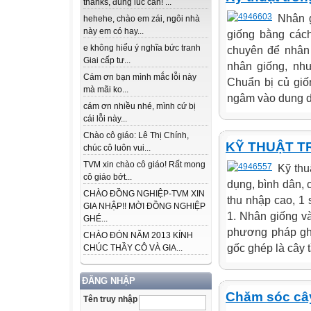
thanks, đúng lúc cần! ...
Nhân 
hehehe, chào em zái, ngôi nhà
này em có hay...
giống bằng cách
e không hiểu ý nghĩa bức tranh
chuyên để nhân 
Giai cấp tư...
nhân giống, nh
Cám ơn bạn mình mắc lỗi này
Chuẩn bị củ gi
mà mãi ko...
ngâm vào dung dịc
cám ơn nhiều nhé, mình cứ bị
cái lỗi này...
Chào cô giáo: Lê Thị Chính,
KỸ THUẬT 
chúc cô luôn vui...
TVM xin chào cô giáo! Rất mong
Kỹ thu
cô giáo bớt...
dụng, bình dân, 
CHÀO ĐỒNG NGHIỆP-TVM XIN
thu nhập cao, 1 
GIA NHẬP!! MỜI ĐỒNG NGHIỆP
1. Nhân giống v
GHÉ...
phương pháp gh
CHÀO ĐÓN NĂM 2013 KÍNH
gốc ghép là cây 
CHÚC THẦY CÔ VÀ GIA...
ĐĂNG NHẬP
Chăm sóc câ
Tên truy nhập