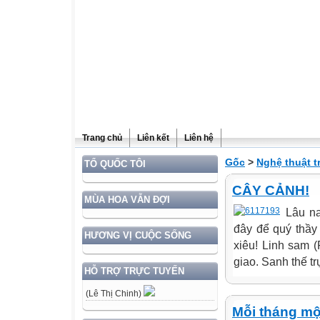
Trang chủ
Liên kết
Liên hệ
Gốc
>
Nghệ thuật t
TỔ QUỐC TÔI
CÂY CẢNH!
MÙA HOA VẪN ĐỢI
Lâu n
đây để quý thầy
HƯƠNG VỊ CUỘC SỐNG
xiêu! Linh sam (
giao. Sanh thế tr
HỖ TRỢ TRỰC TUYẾN
(Lê Thị Chinh)
Mỗi tháng một