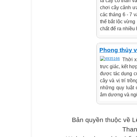
là cây có thân 
chơi cây cảnh ư
các tháng 6 - 7 
thể bắt lộc vừng
chất để ra nhiều h
Phong thủy v
Thời x
trực giác, kết h
được tác dụng củ
cây và vị trí tr
những quy luật 
âm dương và ngũ 
Bản quyền thuộc về L
Than