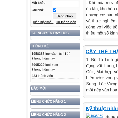
- Khi mùa mưa đế
Mật khẩu
úa tàn, khô héo 
Ghi nhớ
nhưng cơ bản nh
và thực nghiệm
Quên mật khẩu
ĐK thành viên
công với việc tr
thiệu một số kin
TÀI NGUYÊN DẠY HỌC
THỐNG KÊ
CÂY THẾ TH
1958388
truy cập (
chi tiết
)
7
trong hôm nay
1. Bộ Tứ Linh g
3905229
lượt xem
động vật: Long, 
7
trong hôm nay
Cúc, Mai hợp vớ
423
thành viên
hiện ước vọng v
Sung, Lộc Vừng,
BÁO MỚI
một nếp văn hoá t
MENU CHỨC NĂNG 1
Kỹ thuật nhâ
MENU CHỨC NĂNG 2
Sung c