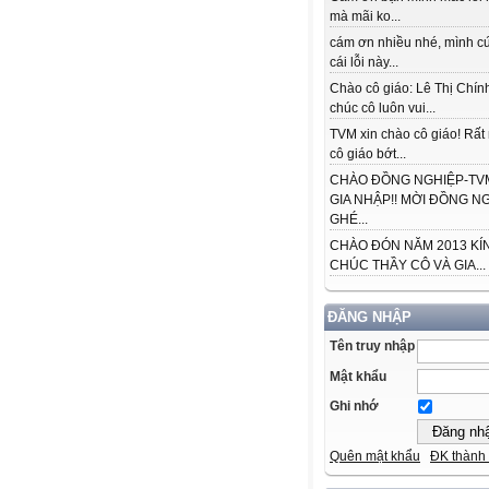
mà mãi ko...
cám ơn nhiều nhé, mình cứ
cái lỗi này...
Chào cô giáo: Lê Thị Chín
chúc cô luôn vui...
TVM xin chào cô giáo! Rấ
cô giáo bớt...
CHÀO ĐỒNG NGHIỆP-TVM
GIA NHẬP!! MỜI ĐỒNG N
GHÉ...
CHÀO ĐÓN NĂM 2013 KÍ
CHÚC THẦY CÔ VÀ GIA...
ĐĂNG NHẬP
Tên truy nhập
Mật khẩu
Ghi nhớ
Quên mật khẩu
ĐK thành 