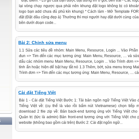
* Đặc điểm: - Lô gô của bạn được đặt đứng im ở góc bên trái - Các logo l
lại vòng chạy ngược qua phải nên khung đặt logo không bị có khoản
logo bạn add chưa đủ phủ kín khung) * Cách làm - Mở Template 
đặt (Đặt đâu cũng đẹp à) Thường thì mọi người hay đặt dưới cùng củ
bên dưới đoạn code...
Bài 2: Chỉnh sửa menu
1.1 Sửa các tiêu đề nhóm: Main Menu, Resource, Login ... Vào Phầ
đun => Tìm đến các mục tương ứng: Main Menu, Resource, .... và sửa
dấu các nhóm menu Main Menu, Resource, Login ... Vào Trình đơn =
tính ẩn hoặc hiện để bật hay tắt nó 1.3 Thêm, bớt, sửa menu trong Ma
Trình đơn => Tìm đến các mục tương ứng: Main Menu, Resource, .... các
Cài đặt Tiếng Việt
Bài 1 - Cài đặt Tiếng Việt Bước 1: Tải bản ngôn ngữ Tiếng Việt Vào 
Tiếng Việt về: (cụ thể là vào rồi bấm nút Vietnamese) chọn tiếp 
download 2 file zip về: Bản back-end tương ứng với Tiếng Việt ch
Quản trị (tức là admin) Bản front-end tương ứng với Tiếng Việt cho
G
website (không bao gồm cái trên) Bước 2: Cài đặt ngôn ngữ...