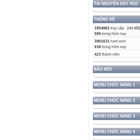
TÀI NGUYÊN DẠY HỌC
THỐNG KÊ
1954862
truy cập (
chi tiết
599
trong hôm nay
3901631
lượt xem
638
trong hôm nay
423
thành viên
BÁO MỚI
MENU CHỨC NĂNG 1
MENU CHỨC NĂNG 2
MENU CHỨC NĂNG 3
MENU CHỨC NĂNG 4