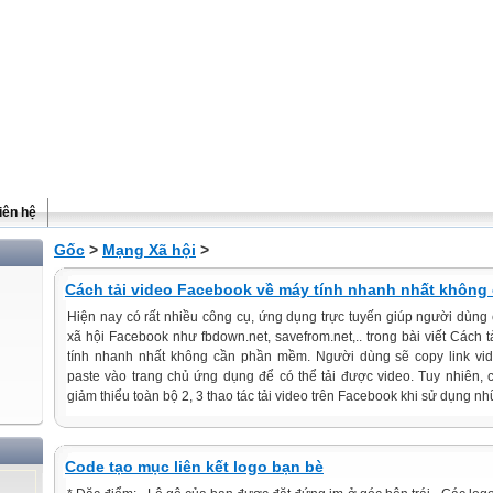
iên hệ
Gốc
>
Mạng Xã hội
>
Cách tải video Facebook về máy tính nhanh nhất khôn
Hiện nay có rất nhiều công cụ, ứng dụng trực tuyến giúp người dùng 
xã hội Facebook như fbdown.net, savefrom.net,.. trong bài viết Cách
tính nhanh nhất không cần phần mềm. Người dùng sẽ copy link vi
paste vào trang chủ ứng dụng để có thể tải được video. Tuy nhiên, 
giảm thiểu toàn bộ 2, 3 thao tác tải video trên Facebook khi sử dụng n
Code tạo mục liên kết logo bạn bè