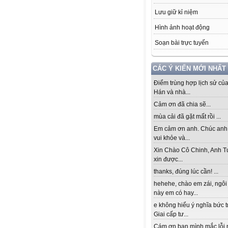
Lưu giữ kỉ niệm
Hình ảnh hoạt động
Soạn bài trực tuyến
CÁC Ý KIẾN MỚI NHẤT
Điểm trùng hợp lịch sử củ
Hán và nhà...
Cảm ơn đã chia sẽ...
mùa cải đã gặt mất rồi ...
Em cảm ơn anh. Chúc anh
vui khỏe và...
Xin Chào Cô Chinh, Anh T
xin được...
thanks, đúng lúc cần! ...
hehehe, chào em zái, ngôi
này em có hay...
e không hiểu ý nghĩa bức 
Giai cấp tư...
Cám ơn bạn mình mắc lỗi 