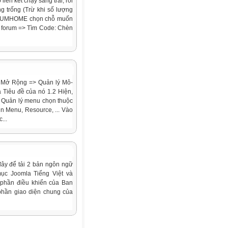
iên kết chạy sang trái, rồi
g trống (Trừ khi số lượng
FORUMHOME chọn chỗ muốn
a forum => Tìm Code: Chèn
n Mở Rộng => Quản lý Mô-
 Tiêu đề của nó 1.2 Hiện,
> Quản lý menu chọn thuộc
in Menu, Resource, ... Vào
...
đây để tải 2 bản ngôn ngữ
mục Joomla Tiếng Việt và
o phần điều khiển của Ban
 phần giao diện chung của