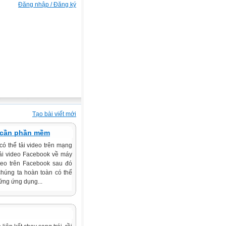
Đăng nhập / Đăng ký
Tạo bài viết mới
g cần phần mềm
có thể tải video trên mạng
 tải video Facebook về máy
deo trên Facebook sau đó
chúng ta hoàn toàn có thể
hững ứng dụng...