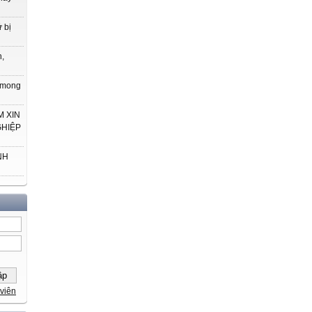
 bị
h,
t mong
 XIN
GHIỆP
NH
viên