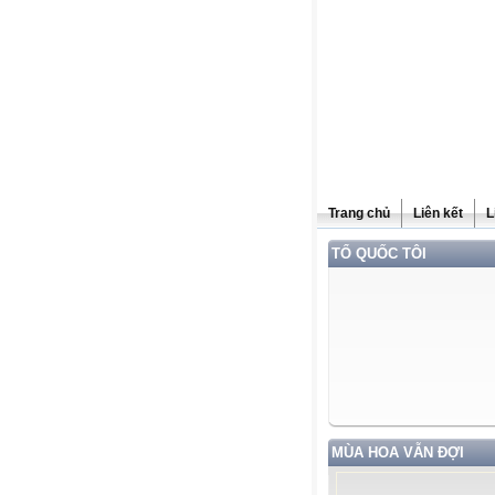
Trang chủ
Liên kết
L
TỔ QUỐC TÔI
MÙA HOA VẪN ĐỢI